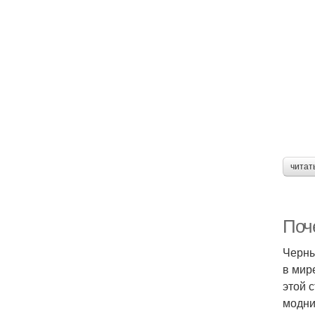
читат
Поч
Черны
в мир
этой 
модни