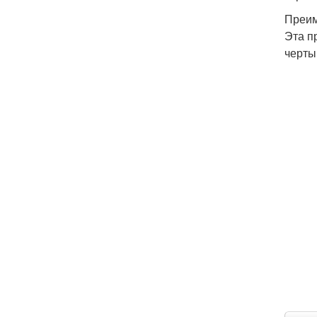
Преи
Эта п
черты