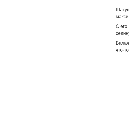
Шатуш
макси
С его
седин
Балая
что-т