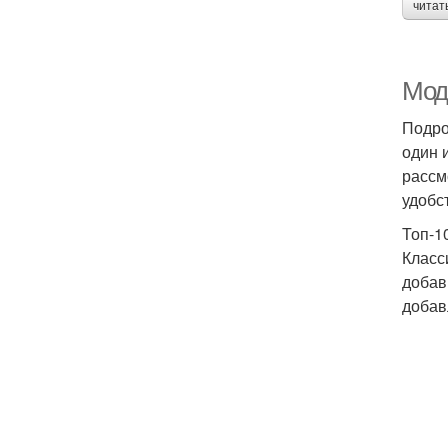
читат
Мод
Подро
один 
рассм
удобс
Топ-1
Класс
добав
добав