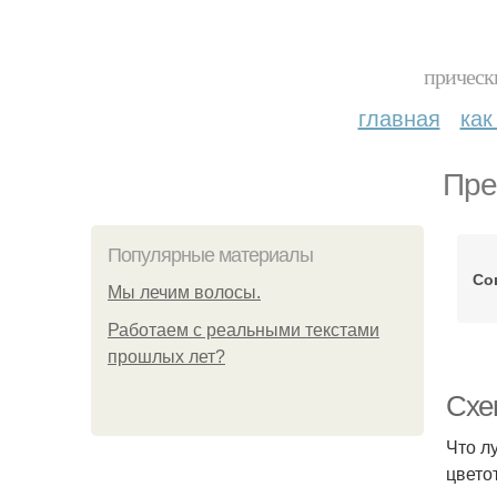
прическ
главная
как
Пре
Популярные материалы
Со
Мы лечим волосы.
Работаем с реальными текстами
прошлых лет?
Схе
Что л
цвето