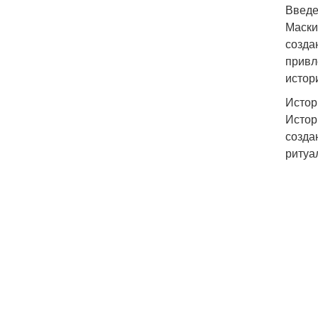
Введ
Маски
созда
привл
истор
Истор
Истор
созда
ритуа