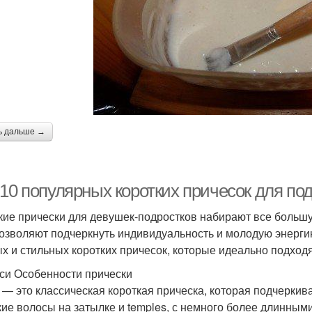
ь дальше →
-10 популярных коротких причесок для по
кие прически для девушек-подростков набирают все большу
позволяют подчеркнуть индивидуальность и молодую энерги
х и стильных коротких причесок, которые идеально подходя
кси Особенности прически
 — это классическая короткая прическа, которая подчеркив
кие волосы на затылке и temples, с немного более длинным