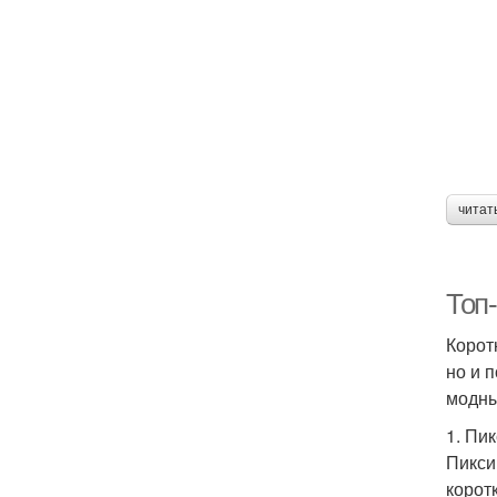
читат
Топ
Корот
но и 
модны
1. Пи
Пикси
корот