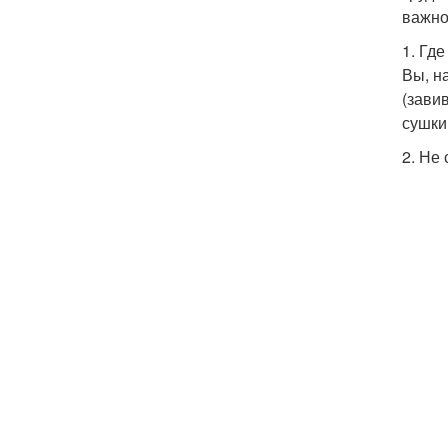
важно
1. Гд
Вы, н
(зави
сушки
2. Не