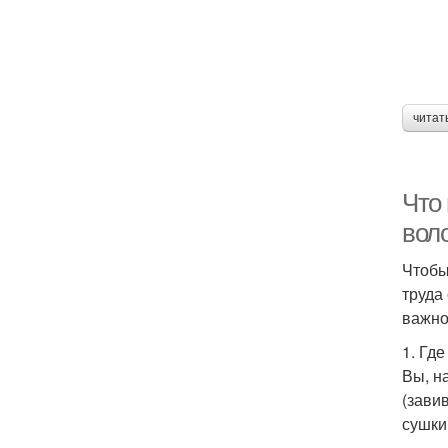
читат
Что 
вол
Чтобы
труда
важно
1. Гд
Вы, н
(зави
сушки