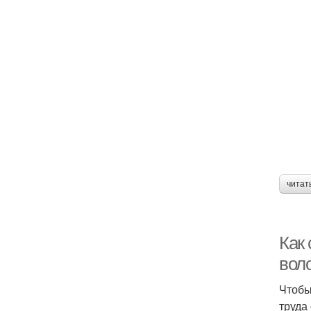
читат
Как 
вол
Чтобы
труда