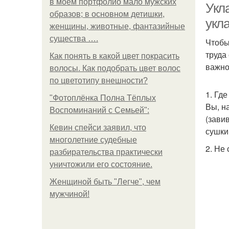
в моем портфолио мало мужских
Укла
образов; в основном детишки,
укла
женщины, животные, фантазийные
существа ….
Чтобы
труда
Как понять в какой цвет покрасить
важно
волосы. Как подобрать цвет волос
по цветотипу внешности?
1. Гд
"Фотоплёнка Полна Тёплых
Вы, н
Воспоминаний с Семьей":
(зави
Кевин спейси заявил, что
сушки
многолетние судебные
2. Не
разбирательства практически
уничтожили его состояние.
Женщиной быть "Легче", чем
мужчиной!