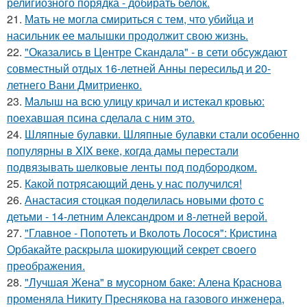
религиозного порядка - добирать белок.
21.
Мать не могла смириться с тем, что убийца и
насильник ее малышки продолжит свою жизнь.
22.
"Оказались в Центре Скандала" - в сети обсуждают
совместный отдых 16-летней Анны пересильд и 20-
летнего Вани Дмитриенко.
23.
Малыш на всю улицу кричал и истекал кровью:
поехавшая псина сделала с ним это.
24.
Шляпные булавки. Шляпные булавки стали особенно
популярны в XIX веке, когда дамы перестали
подвязывать шелковые ленты под подбородком.
25.
Какой потрясающий день у нас получился!
26.
Анастасия стоцкая поделилась новыми фото с
детьми - 14-летним Александром и 8-летней верой.
27.
"Главное - Попотеть и Вколоть Лосося": Кристина
Орбакайте раскрыла шокирующий секрет своего
преображения.
28.
"Лучшая Жена" в мусорном баке: Алена Краснова
променяла Никиту Преснякова на газового инженера,