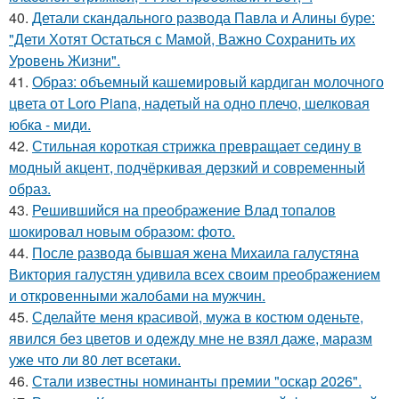
40.
Детали скандального развода Павла и Алины буре:
"Дети Хотят Остаться с Мамой, Важно Сохранить их
Уровень Жизни".
41.
Образ: объемный кашемировый кардиган молочного
цвета от Loro Piana, надетый на одно плечо, шелковая
юбка - миди.
42.
Стильная короткая стрижка превращает седину в
модный акцент, подчёркивая дерзкий и современный
образ.
43.
Решившийся на преображение Влад топалов
шокировал новым образом: фото.
44.
После развода бывшая жена Михаила галустяна
Виктория галустян удивила всех своим преображением
и откровенными жалобами на мужчин.
45.
Сделайте меня красивой, мужа в костюм оденьте,
явился без цветов и одежду мне не взял даже, маразм
уже что ли 80 лет всетаки.
46.
Стали известны номинанты премии "оскар 2026".