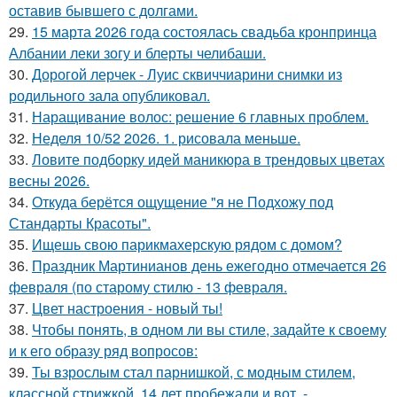
оставив бывшего с долгами.
29.
15 марта 2026 года состоялась свадьба кронпринца
Албании леки зогу и блерты челибаши.
30.
Дорогой лерчек - Луис сквиччиарини снимки из
родильного зала опубликовал.
31.
Наращивание волос: решение 6 главных проблем.
32.
Неделя 10/52 2026. 1. рисовала меньше.
33.
Ловите подборку идей маникюра в трендовых цветах
весны 2026.
34.
Откуда берётся ощущение "я не Подхожу под
Стандарты Красоты".
35.
Ищешь свою парикмахерскую рядом с домом?
36.
Праздник Мартинианов день ежегодно отмечается 26
февраля (по старому стилю - 13 февраля.
37.
Цвет настроения - новый ты!
38.
Чтобы понять, в одном ли вы стиле, задайте к своему
и к его образу ряд вопросов:
39.
Ты взрослым стал парнишкой, с модным стилем,
классной стрижкой, 14 лет пробежали и вот, -.