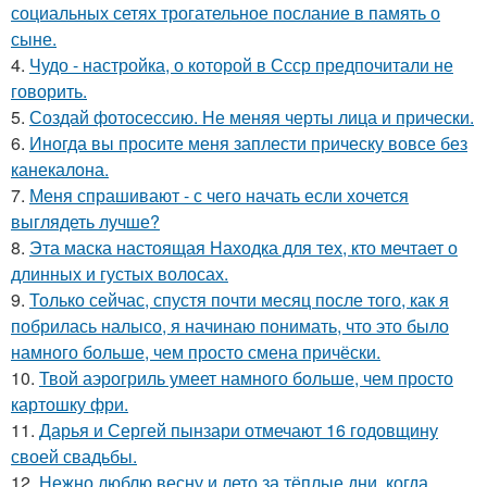
социальных сетях трогательное послание в память о
сыне.
4.
Чудо - настройка, о которой в Ссср предпочитали не
говорить.
5.
Создай фотосессию. Не меняя черты лица и прически.
6.
Иногда вы просите меня заплести прическу вовсе без
канекалона.
7.
Меня спрашивают - с чего начать если хочется
выглядеть лучше?
8.
Эта маска настоящая Находка для тех, кто мечтает о
длинных и густых волосах.
9.
Только сейчас, спустя почти месяц после того, как я
побрилась налысо, я начинаю понимать, что это было
намного больше, чем просто смена причёски.
10.
Твой аэрогриль умеет намного больше, чем просто
картошку фри.
11.
Дарья и Сергей пынзари отмечают 16 годовщину
своей свадьбы.
12.
Нежно люблю весну и лето за тёплые дни, когда