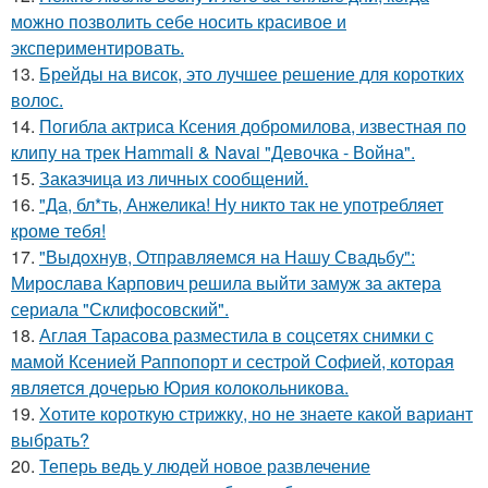
можно позволить себе носить красивое и
экспериментировать.
13.
Брейды на висок, это лучшее решение для коротких
волос.
14.
Погибла актриса Ксения добромилова, известная по
клипу на трек Hammali & Navai "Девочка - Война".
15.
Заказчица из личных сообщений.
16.
"Да, бл*ть, Анжелика! Ну никто так не употребляет
кроме тебя!
17.
"Выдохнув, Отправляемся на Нашу Свадьбу":
Мирослава Карпович решила выйти замуж за актера
сериала "Склифосовский".
18.
Аглая Тарасова разместила в соцсетях снимки с
мамой Ксенией Раппопорт и сестрой Софией, которая
является дочерью Юрия колокольникова.
19.
Хотите короткую стрижку, но не знаете какой вариант
выбрать?
20.
Теперь ведь у людей новое развлечение