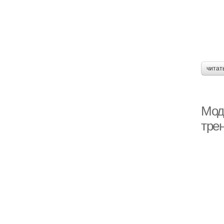
читат
Мод
трен