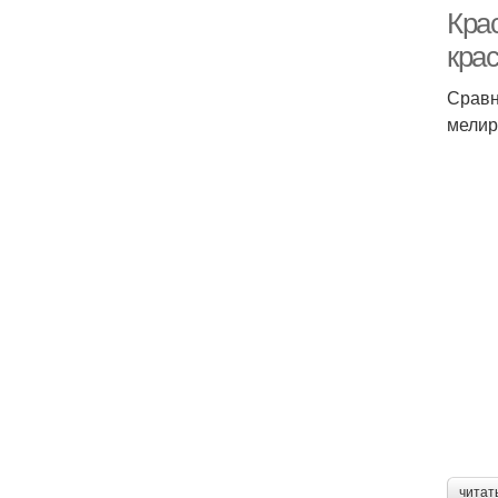
Кра
кра
Сравн
мелир
читат