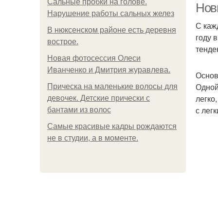
Сальные пробки на голове.
Нов
Нарушение работы сальных желез
С каж
В нюксенском районе есть деревня
году 
вострое.
тенде
Новая фотосессия Олеси
Иванченко и Дмитрия журавлева.
Основ
Одной
Прическа на маленькие волосы для
легко
девочек. Детские прически с
с лег
бантами из волос
Самые красивые кадры рождаются
не в студии, а в моменте.