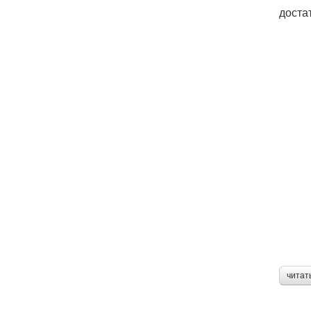
доста
читат