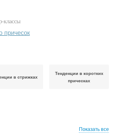
р-классы
о причесок
Тенденции в коротких
енции в стрижках
прическах
Показать все