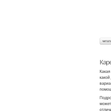
читат
Кар
Какая
какой
вариа
помощ
Подро
может
отлич