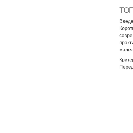
ТОП-
Введ
Корот
совре
практ
мальчи
Крите
Перед