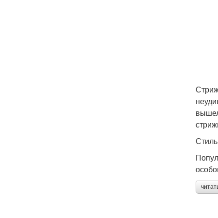
Стриж
неуди
вышел
стриж
Стиль
Попул
особог
читат