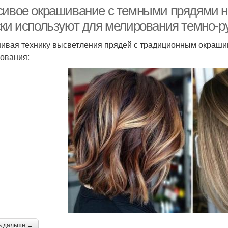
сивое окрашивание с темными прядями на
ски используют для мелирования темно-р
ивая технику высветления прядей с традиционным окраши
ования:
ь дальше →