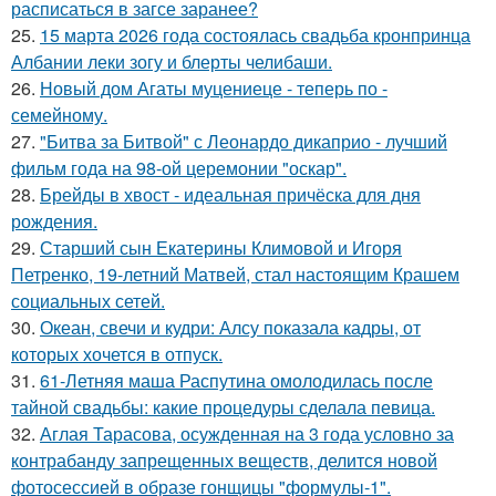
расписаться в загсе заранее?
25.
15 марта 2026 года состоялась свадьба кронпринца
Албании леки зогу и блерты челибаши.
26.
Новый дом Агаты муцениеце - теперь по -
семейному.
27.
"Битва за Битвой" с Леонардо дикаприо - лучший
фильм года на 98-ой церемонии "оскар".
28.
Брейды в хвост - идеальная причёска для дня
рождения.
29.
Старший сын Екатерины Климовой и Игоря
Петренко, 19-летний Матвей, стал настоящим Крашем
социальных сетей.
30.
Океан, свечи и кудри: Алсу показала кадры, от
которых хочется в отпуск.
31.
61-Летняя маша Распутина омолодилась после
тайной свадьбы: какие процедуры сделала певица.
32.
Аглая Тарасова, осужденная на 3 года условно за
контрабанду запрещенных веществ, делится новой
фотосессией в образе гонщицы "формулы-1".