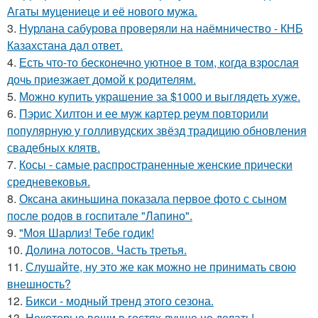
Агаты муцениеце и её нового мужа.
3.
Нурлана сабурова проверяли на наёмничество - КНБ
Казахстана дал ответ.
4.
Есть что-то бесконечно уютное в том, когда взрослая
дочь приезжает домой к родителям.
5.
Можно купить украшение за $1000 и выглядеть хуже.
6.
Пэрис Хилтон и ее муж картер реум повторили
популярную у голливудских звёзд традицию обновления
свадебных клятв.
7.
Косы - самые распространенные женские прически
средневековья.
8.
Оксана акиньшина показала первое фото с сыном
после родов в госпитале "Лапино".
9.
"Моя Шарлиз! Тебе годик!
10.
Долина лотосов. Часть третья.
11.
Слушайте, ну это же как можно не принимать свою
внешность?
12.
Бикси - модный тренд этого сезона.
13.
Некоторые вещи в гостях лучше не делать!