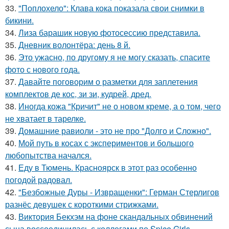
33.
"Поплохело": Клава кока показала свои снимки в
бикини.
34.
Лиза барашик новую фотосессию представила.
35.
Дневник волонтёра: день 8 й.
36.
Это ужасно, по другому я не могу сказать, спасите
фото с нового года.
37.
Давайте поговорим о разметки для заплетения
комплектов де кос, зи зи, кудрей, дред.
38.
Иногда кожа "Кричит" не о новом креме, а о том, чего
не хватает в тарелке.
39.
Домашние равиоли - это не про "Долго и Сложно".
40.
Мой путь в косах с экспериментов и большого
любопытства начался.
41.
Еду в Тюмень. Красноярск в этот раз особенно
погодой радовал.
42.
"Безбожные Дуры - Извращенки": Герман Стерлигов
разнёс девушек с короткими стрижками.
43.
Виктория Бекхэм на фоне скандальных обвинений
сына воссоединилась с коллегами по Spice Girls.