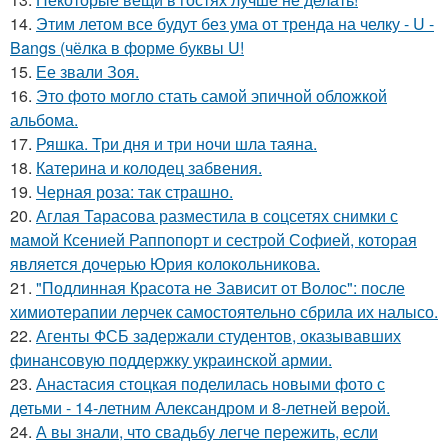
14.
Этим летом все будут без ума от тренда на челку - U -
Bangs (чёлка в форме буквы U!
15.
Ее звали Зоя.
16.
Это фото могло стать самой эпичной обложкой
альбома.
17.
Ряшка. Три дня и три ночи шла таяна.
18.
Катерина и колодец забвения.
19.
Черная роза: так страшно.
20.
Аглая Тарасова разместила в соцсетях снимки с
мамой Ксенией Раппопорт и сестрой Софией, которая
является дочерью Юрия колокольникова.
21.
"Подлинная Красота не Зависит от Волос": после
химиотерапии лерчек самостоятельно сбрила их налысо.
22.
Агенты ФСБ задержали студентов, оказывавших
финансовую поддержку украинской армии.
23.
Анастасия стоцкая поделилась новыми фото с
детьми - 14-летним Александром и 8-летней верой.
24.
А вы знали, что свадьбу легче пережить, если