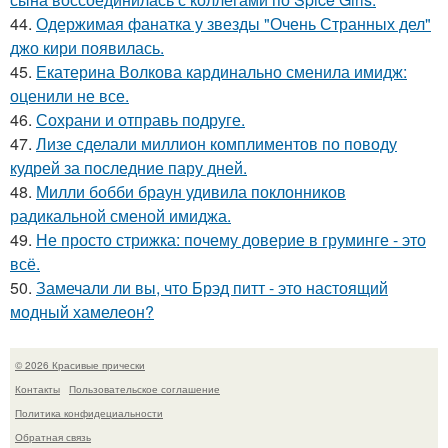
44.
Одержимая фанатка у звезды "Очень Странных дел"
джо кири появилась.
45.
Екатерина Волкова кардинально сменила имидж:
оценили не все.
46.
Сохрани и отправь подруге.
47.
Лизе сделали миллион комплиментов по поводу
кудрей за последние пару дней.
48.
Милли бобби браун удивила поклонников
радикальной сменой имиджа.
49.
Не просто стрижка: почему доверие в груминге - это
всё.
50.
Замечали ли вы, что Брэд питт - это настоящий
модный хамелеон?
© 2026 Красивые прически
Контакты
Пользовательское соглашение
Политика конфидециальности
Обратная связь