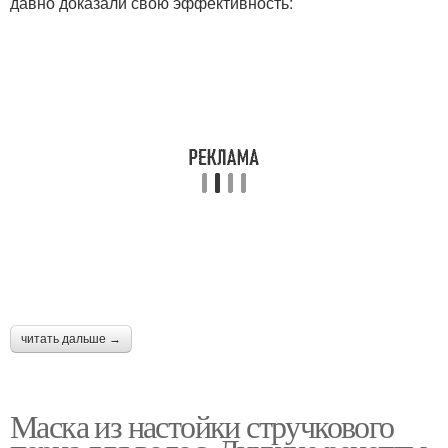
давно доказали свою эффективность:
Острый перец
Молотые перцы
читать дальше →
Маска из настойки стручкового