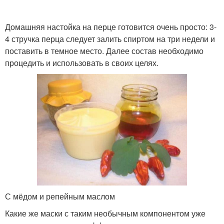
Маски со стручковым
Перец от облысения
перцем
Домашняя настойка на перце готовится очень просто: 3-
4 стручка перца следует залить спиртом на три недели и
поставить в темное место. Далее состав необходимо
Маска со стручковым
процедить и использовать в своих целях.
Гнездная алопеция
перцем
Маска из стручкового
Настойки из перца
перца
Маска из перца
Перец с маслом
С мёдом и репейным маслом
Какие же маски с таким необычным компонентом уже