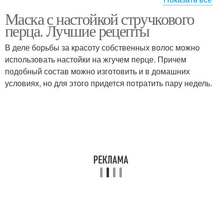
Маска с настойкой стручкового
Перец для бровей
Настойка на перце
перца. Лучшие рецепты
В деле борьбы за красоту собственных волос можно
использовать настойки на жгучем перце. Причем
подобный состав можно изготовить и в домашних
Перец для волос
Маски с перцем
условиях, но для этого придется потратить пару недель.
Перец для роста
Волос с перцем
Маска с кайенским
Маска с перцем
перцем