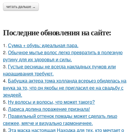
читать дальше →
Последние обновления на сайте:
1.
Сумка + обувь: идеальная пара.
2.
Обычное мытье волос легко превратить в полезную
рутину для их здоровья и силы.
3.
Густые ресницы не всегда накладных пучков или
наращивания требуют.
4.
Бабушка актера тома холланда всерьез обиделась на
внука за то, что он якобы не пригласил ее на свадьбу с
зендеей.
5.
Ну волосы и волосы, что может такого?
6.
Лариса долина поражение признала!
7.
Правильный оттенок помады может сделать лицо
свежее, мягче и визуально гармоничнее.
8.
Эта маска настоящая Находка для тех, кто мечтает о