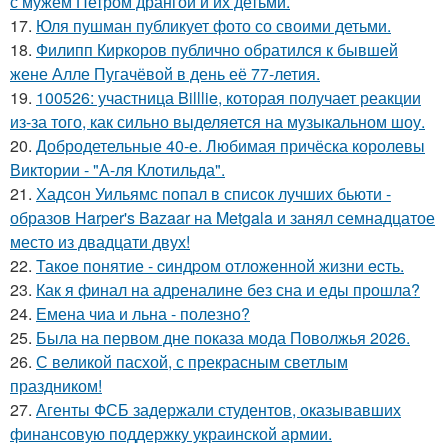
с мужем Петром дрангой и их детьми.
17.
Юля пушман публикует фото со своими детьми.
18.
Филипп Киркоров публично обратился к бывшей
жене Алле Пугачёвой в день её 77-летия.
19.
100526: участница Billlie, которая получает реакции
из-за того, как сильно выделяется на музыкальном шоу.
20.
Добродетельные 40-е. Любимая причёска королевы
Виктории - "А-ля Клотильда".
21.
Хадсон Уильямс попал в список лучших бьюти -
образов Harper's Bazaar на Metgala и занял семнадцатое
место из двадцати двух!
22.
Такoe понятие - cиндpом отложeнной жизни ecть.
23.
Как я финал на адреналине без сна и еды прошла?
24.
Емена чиа и льна - полезно?
25.
Была на первом дне показа мода Поволжья 2026.
26.
С великой пасхой, с прекрасным светлым
праздником!
27.
Агенты ФСБ задержали студентов, оказывавших
финансовую поддержку украинской армии.