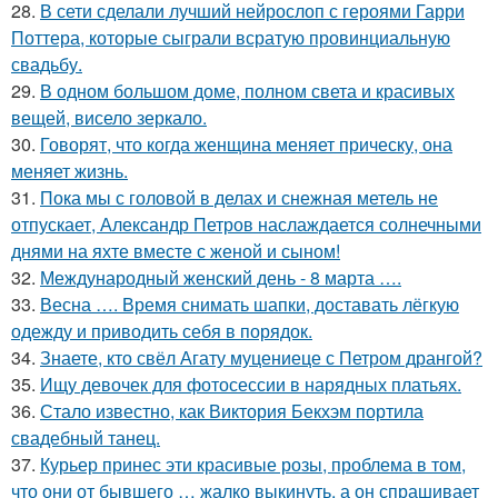
28.
В сети сделали лучший нейрослоп с героями Гарри
Поттера, которые сыграли всратую провинциальную
свадьбу.
29.
В одном большом доме, полном света и красивых
вещей, висело зеркало.
30.
Говорят, что когда женщина меняет прическу, она
меняет жизнь.
31.
Пока мы с головой в делах и снежная метель не
отпускает, Александр Петров наслаждается солнечными
днями на яхте вместе с женой и сыном!
32.
Международный женский день - 8 марта ….
33.
Весна …. Время снимать шапки, доставать лёгкую
одежду и приводить себя в порядок.
34.
Знаете, кто свёл Агату муцениеце с Петром дрангой?
35.
Ищу девочек для фотосессии в нарядных платьях.
36.
Стало известно, как Виктория Бекхэм портила
свадебный танец.
37.
Курьер принес эти красивые розы, проблема в том,
что они от бывшего … жалко выкинуть, а он спрашивает