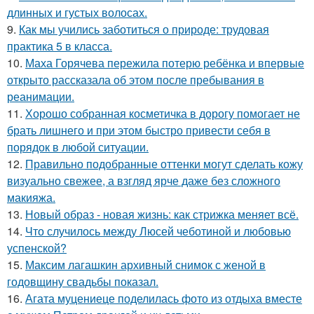
длинных и густых волосах.
9.
Как мы учились заботиться о природе: трудовая
практика 5 в класса.
10.
Маха Горячева пережила потерю ребёнка и впервые
открыто рассказала об этом после пребывания в
реанимации.
11.
Хорошо собранная косметичка в дорогу помогает не
брать лишнего и при этом быстро привести себя в
порядок в любой ситуации.
12.
Правильно подобранные оттенки могут сделать кожу
визуально свежее, а взгляд ярче даже без сложного
макияжа.
13.
Новый образ - новая жизнь: как стрижка меняет всё.
14.
Что случилось между Люсей чеботиной и любовью
успенской?
15.
Максим лагашкин архивный снимок с женой в
годовщину свадьбы показал.
16.
Агата муцениеце поделилась фото из отдыха вместе