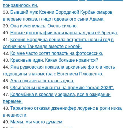
понравилось ли.
38.
Бывший муж Ксении Бородиной Курбан омаров
впервые показал лицо годовалого сына Адама.
39.
Она изменилась. Очень сильно.
40.
Новые фотографии вали карнавал для её бренда.
41.
Ксения Бородина решила встретить новый год в
солнечном Таиланде вместе с колей.
42.
Ко мне часто хотят попасть на фотосессию.
43.
Красивые идеи. Какая больше нравится?
44.
Яна рудковская показала архивные фото в честь
годовщины знакомства с Евгением Плющенко.
45.
Алла пугачева осталась одна.
46.
Объявлены номинанты на премию "оскар-2026".
47.
Коломбина в кресле у зеркала, вся в ожидании
перемен.
48.
Тарантино отказал дженнифер лоуренс в роли из-за
внешности.
49.
Мамы, мы часто думаем: