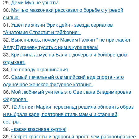
29.
Деми Мур не узнать!
30.
Мэттью макконахи рассказал о борьбе с угревой
сыпью.
31.
Ушёл из жизни Эрик дейн - звезда сериалов
"Анатомия Страсти" и "эйфория".
32.
Выяснилось, почему Максим Галкин * не пригласил
Аллу Пугачеву тусить с ним в куршавель!
33.
Кристина асмус на Бали с дочерью и бойфрендом
отдыхает.
34.
По поводу окрашивания.
35.
Самый печальный олимпийский вид спорта - это
одиночное женское фигурное катание.
36.
Мой любимый учитель это Светлана Владимировна
Фёдорова.
37.
12-Летняя Мария пересильд решила обновить образ
и выбрала каре, повторив стиль мамы и старшей
сестры.
38.
- какая красивая куртка!
39.
Секрет красоты и здоровья прост: чем разнообразнее