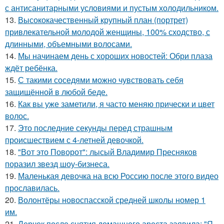
с антисанитарными условиями и пустым холодильником.
13.
Высококачественный крупный план (портрет)
привлекательной молодой женщины, 100% сходство, с
длинными, объемными волосами.
14.
Мы начинаем день с хороших новостей: Обри плаза
ждёт ребёнка.
15.
С такими соседями можно чувствовать себя
защищённой в любой беде.
16.
Как вы уже заметили, я часто меняю прически и цвет
волос.
17.
Это последние секунды перед страшным
происшествием с 4-летней девочкой.
18.
"Вот это Поворот": лысый Владимир Пресняков
поразил звезд шоу-бизнеса.
19.
Маленькая девочка на всю Россию после этого видео
прославилась.
20.
Волонтёры новоспасской средней школы номер 1
им.
21.
Лерчек после снятия домашнего ареста заявила: "Я