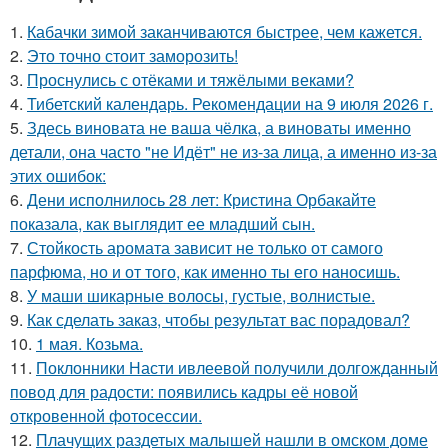
1.
Кабачки зимой заканчиваются быстрее, чем кажется.
2.
Это точно стоит заморозить!
3.
Проснулись с отёками и тяжёлыми веками?
4.
Тибетский календарь. Рекомендации на 9 июля 2026 г.
5.
Здесь виновата не ваша чёлка, а виноваты именно
детали, она часто "не Идёт" не из-за лица, а именно из-за
этих ошибок:
6.
Дени исполнилось 28 лет: Кристина Орбакайте
показала, как выглядит ее младший сын.
7.
Стойкость аромата зависит не только от самого
парфюма, но и от того, как именно ты его наносишь.
8.
У маши шикарные волосы, густые, волнистые.
9.
Как сделать заказ, чтобы результат вас порадовал?
10.
1 мая. Козьма.
11.
Поклонники Насти ивлеевой получили долгожданный
повод для радости: появились кадры её новой
откровенной фотосессии.
12.
Плачущих раздетых малышей нашли в омском доме