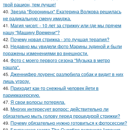
твой рацион, тем лучше!
40.
Звезда "Ворониных" Екатерина Волкова решилась
не радикальную смену имиджа.
41.
Магия чисел: - 10 лет за стрижку или где мы прячем
нашу "Машину Времени"?
42.
Почему новая стрижка - это лучшая терапия?
43.
Недавно мы увидели фото Марины зудиной и были
поражены изменениями во внешности.
44.
Фото с моего первого сезона "Музыка в метро
нашла".
45.
Дженнифер лоуренс разлюбила собак и видит в них
лишь угрозу.
46.
Приходит как-то снежный человек йети в
парикмахерскую.
47.
Я свои волосы потеряла.
48.
Многих интересует вопрос: действительно ли
обязательно мыть голову перед процедурой стрижки?
49.
Почему обязательно нужно готовиться к фотосессии?
50.
Британская газета The Guardian включила "ирония