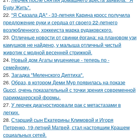
Буду Жить".
22.
"Я Сказала ДА" - 33-летняя Карина кросс получила
предложение руки и сердца от своего 22-летнего
возлюбленного, хоккеиста марка рудаковского.
23.
Отличные новости от свинки ёргана: на плановом узи
камушков не найдено, у малыша отличный чистый
животик с модной весенней стрижкой.
24.
Новый дом Агаты муцениеце - теперь по -
семейному.
25.
Загадка "Меленского Диптиха".
26.
Образ, в котором Деми Мур появилась на показе
Gucci, очень показательный с точки зрения современной
парикмахерской формы.
27.
У лерчек диагностировали рак с метастазами в
легких.
28.
Старший сын Екатерины Климовой и Игоря
Петренко, 19-летний Матвей, стал настоящим Крашем
социальных сетей.