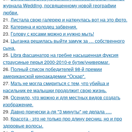
журнала Wedding, посвященному новой географии
любви.
21.
Листала свою галерею и наткнулась вот на это фото.
22.
Катерина и колодец забвения.
23.
Голову с косами можно и нужно мыть!
24.
Цыганка решилась выйти замуж за … собственного
сына.
25.
Libra фасцинатор на гребне насыщенная фуксия
страусиные перья 2000-2010-е бутик/универмаг.
26.
Полный список победителей 98-й премии
американской киноакадемии "Оскар".
27.
Мать не могла смириться с тем, что убийца и
насильник ее малышки продолжит свою жизнь.
28.
Осенило, что можно и для местных видов создать
изображение.
29.
Давно прически а-ля "3 минуты" не делала ….
30.
Красота - это не только про длину ресниц, но и про
здоровые волосы.