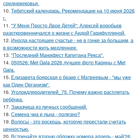
средневековья.
10.
Тибетский календарь. Рекомендации на 10 июня 2026
г.
11.
"У Меня Просто Двое Детей": Алексей воробьев
разоткровенничался о жизни с Аидой Гарифуллиной.
12.
Иногда настоящее счастье - не в гонке за большим, а
в возможности жить медленнее.
13.
"Последний Манифест Капитана Рекса".
14.
050526: Met Gala 2026 лучшее фото Карины с Met
Gala.
15.
Елизавета боярская о браке с Матвеевым - "мы уже
как Один Организм".
16.
Уголокдляродителей_75. Почему важно расплетать
ребёнка.
17.
Заказчица из личных сообщений.
18.
Семена чиа и льна - полезно?
19.
Волосы - это роскошь, которую перестали считать
ценностью.
20.
Встречайте вторую обложку номера апрель - май'26