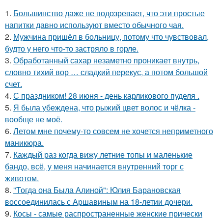
1.
Большинство даже не подозревает, что эти простые
напитки давно используют вместо обычного чая.
2.
Мужчина пришёл в больницу, потому что чувствовал,
будто у него что-то застряло в горле.
3.
Обработанный сахар незаметно проникает внутрь,
словно тихий вор … сладкий перекус, а потом большой
счет.
4.
С праздником! 28 июня - день карликового пуделя .
5.
Я была убеждена, что рыжий цвет волос и чёлка -
вообще не моё.
6.
Летом мне почему-то совсем не хочется неприметного
маникюра.
7.
Каждый раз когда вижу летние топы и маленькие
бандо, всё, у меня начинается внутренний торг с
животом.
8.
"Тогда она Была Алиной": Юлия Барановская
воссоединилась с Аршавиным на 18-летии дочери.
9.
Косы - самые распространенные женские прически