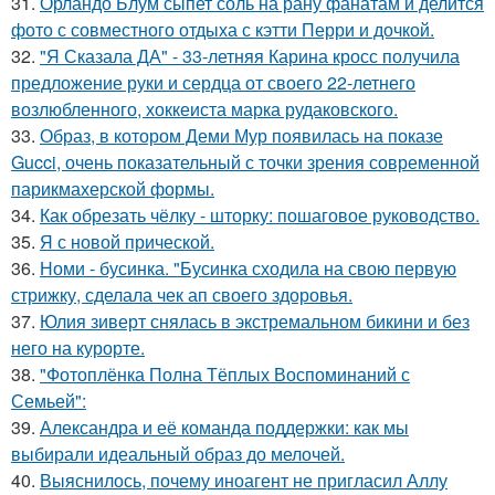
31.
Орландо Блум сыпет соль на рану фанатам и делится
фото с совместного отдыха с кэтти Перри и дочкой.
32.
"Я Сказала ДА" - 33-летняя Карина кросс получила
предложение руки и сердца от своего 22-летнего
возлюбленного, хоккеиста марка рудаковского.
33.
Образ, в котором Деми Мур появилась на показе
Gucci, очень показательный с точки зрения современной
парикмахерской формы.
34.
Как обрезать чёлку - шторку: пошаговое руководство.
35.
Я с новой прической.
36.
Номи - бусинка. "Бусинка сходила на свою первую
стрижку, сделала чек ап своего здоровья.
37.
Юлия зиверт снялась в экстремальном бикини и без
него на курорте.
38.
"Фотоплёнка Полна Тёплых Воспоминаний с
Семьей":
39.
Александра и её команда поддержки: как мы
выбирали идеальный образ до мелочей.
40.
Выяснилось, почему иноагент не пригласил Аллу