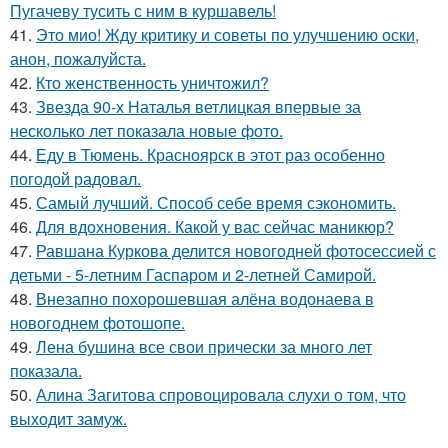
Пугачеву тусить с ним в куршавель!
41.
Это мио! Жду критику и советы по улучшению оски,
анон, пожалуйста.
42.
Кто женственность уничтожил?
43.
Звезда 90-х Наталья ветлицкая впервые за
несколько лет показала новые фото.
44.
Еду в Тюмень. Красноярск в этот раз особенно
погодой радовал.
45.
Самый лучший. Способ себе время сэкономить.
46.
Для вдохновения. Какой у вас сейчас маникюр?
47.
Равшана Куркова делится новогодней фотосессией с
детьми - 5-летним Гаспаром и 2-летней Самирой.
48.
Внезапно похорошевшая алёна водонаева в
новогоднем фотошопе.
49.
Лена бушина все свои прически за много лет
показала.
50.
Алина Загитова спровоцировала слухи о том, что
выходит замуж.