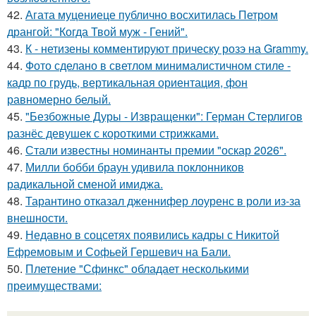
42.
Агата муцениеце публично восхитилась Петром
дрангой: "Когда Твой муж - Гений".
43.
К - нетизены комментируют прическу розэ на Grammy.
44.
Фото сделано в светлом минималистичном стиле -
кадр по грудь, вертикальная ориентация, фон
равномерно белый.
45.
"Безбожные Дуры - Извращенки": Герман Стерлигов
разнёс девушек с короткими стрижками.
46.
Стали известны номинанты премии "оскар 2026".
47.
Милли бобби браун удивила поклонников
радикальной сменой имиджа.
48.
Тарантино отказал дженнифер лоуренс в роли из-за
внешности.
49.
Недавно в соцсетях появились кадры с Никитой
Ефремовым и Софьей Гершевич на Бали.
50.
Плетение "Сфинкс" обладает несколькими
преимуществами: