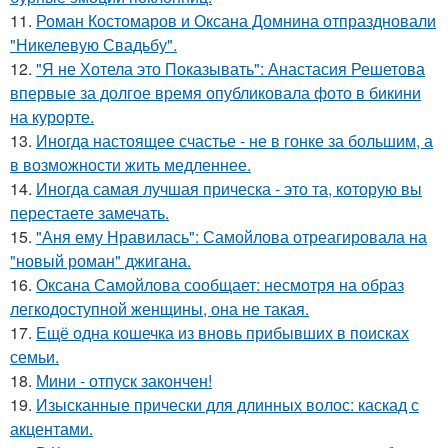
11.
Роман Костомаров и Оксана Домнина отпраздновали
"Никелевую Свадьбу".
12.
"Я не Хотела это Показывать": Анастасия Решетова
впервые за долгое время опубликовала фото в бикини
на курорте.
13.
Иногда настоящее счастье - не в гонке за большим, а
в возможности жить медленнее.
14.
Иногда самая лучшая прическа - это та, которую вы
перестаете замечать.
15.
"Аня ему Нравилась": Самойлова отреагировала на
"новый роман" джигана.
16.
Оксана Самойлова сообщает: несмотря на образ
легкодоступной женщины, она не такая.
17.
Ещё одна кошечка из вновь прибывших в поисках
семьи.
18.
Мини - отпуск закончен!
19.
Изысканные прически для длинных волос: каскад с
акцентами.