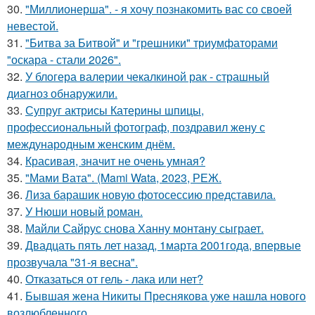
30.
"Миллионерша". - я хочу познакомить вас со своей
невестой.
31.
"Битва за Битвой" и "грешники" триумфаторами
"оскара - стали 2026".
32.
У блогера валерии чекалкиной рак - страшный
диагноз обнаружили.
33.
Супруг актрисы Катерины шпицы,
профессиональный фотограф, поздравил жену с
международным женским днём.
34.
Красивая, значит не очень умная?
35.
"Мами Вата". (Mami Wata, 2023, РЕЖ.
36.
Лиза барашик новую фотосессию представила.
37.
У Нюши новый роман.
38.
Майли Сайрус снова Ханну монтану сыграет.
39.
Двадцать пять лет назад, 1марта 2001года, впервые
прозвучала "31-я весна".
40.
Отказаться от гель - лака или нет?
41.
Бывшая жена Никиты Преснякова уже нашла нового
возлюбленного.