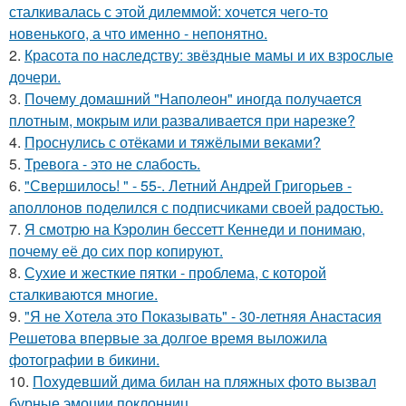
сталкивалась с этой дилеммой: хочется чего-то
новенького, а что именно - непонятно.
2.
Красота по наследству: звёздные мамы и их взрослые
дочери.
3.
Почему домашний "Наполеон" иногда получается
плотным, мокрым или разваливается при нарезке?
4.
Проснулись с отёками и тяжёлыми веками?
5.
Тревога - это не слабость.
6.
"Свершилось! " - 55-. Летний Андрей Григорьев -
аполлонов поделился с подписчиками своей радостью.
7.
Я смотрю на Кэролин бессетт Кеннеди и понимаю,
почему её до сих пор копируют.
8.
Сухие и жесткие пятки - проблема, с которой
сталкиваются многие.
9.
"Я не Хотела это Показывать" - 30-летняя Анастасия
Решетова впервые за долгое время выложила
фотографии в бикини.
10.
Похудевший дима билан на пляжных фото вызвал
бурные эмоции поклонниц.