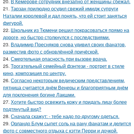
20.
В Кемерове сотрудник внезапно от женщины сбежал.
21.
Тарзан прилюдно осудил свежий имидж супруги
Наталии королевой и дал понять, что ей стоит заняться
фигурой.
22.
Школьник из Тюмени решил покрасоваться прямо на
дороге, но быстро столкнулся с последствиями.
23.
Владимир Пресняков снова удивил своих фанатов,
разместив фото с обновлённой причёской.
24.
Смертельная опасность при вызове врача.
25.
Трогательный семейный фэнтези - портрет в стиле
кино, композиция по центру.
26.
Согласно некоторым ведическим представлениям,
пятница считается днём Венеры и благоприятным днём
для поклонения богине Лакшми.
27.
Хотите быстро освежить кожу и придать лицу более
подтянутый вид?
28.
Сначала скажут: - тебе надо по-другому одеться.
29.
Орландо Блум сыпет соль на рану фанатам и делится
фото с совместного отдыха с кэтти Перри и дочкой.