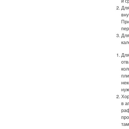
и с
Для
вну
При
пер
Для
кал
Для
отв
кол
пли
нек
нуж
Хор
в а
раф
про
там