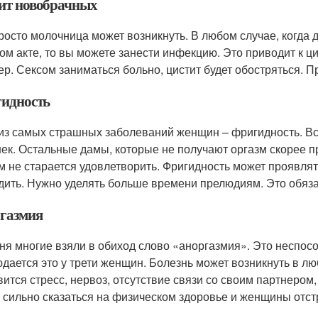
ит новобрачных
росто молочница может возникнуть. В любом случае, когда
ом акте, то вы можете занести инфекцию. Это приводит к ц
ер. Сексом заниматься больно, цистит будет обостряться. П
идность
из самых страшных заболеваний женщин – фригидность. Вст
ек. Остальные дамы, которые не получают оргазм скорее пр
м не старается удовлетворить. Фригидность может проявлять
дить. Нужно уделять больше времени прелюдиям. Это обяз
газмия
ня многие взяли в обиход слово «аноргазмия». Это неспосо
дается это у трети женщин. Болезнь может возникнуть в л
вится стресс, нервоз, отсутствие связи со своим партнеро
 сильно сказаться на физическом здоровье и женщины отст