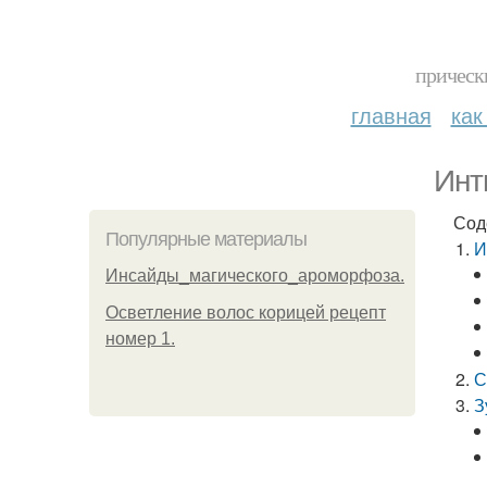
прическ
главная
как
Инт
Сод
Популярные материалы
И
Инсайды_магического_ароморфоза.
Осветление волос корицей рецепт
номер 1.
С
З