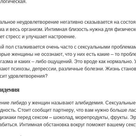
логическая.
альное неудовлетворение негативно сказывается на состоя
ма и весь организм. Интимная близость нужна для физическ
ет стресс и улучшает настроение.
й пол сталкивается очень часто с сексуальными проблемами
орые женщины не осознают, что у них есть какие – то пробл
ргазма и каких – либо ощущений. Это вроде как нормально.
кают психозы, депрессии, различные болезни. Жизнь станови
сит удовлетворения?
идемия
ние либидо у женщин называют алибидемия. Сексуальные
дность. Стоит сообщит партнеру, что вам нужно больше ла
изиаки перед сексом – шоколад, морепродукты, фрукты. Эр
абиться. Интимная обстановка вокруг поможет вашему секс