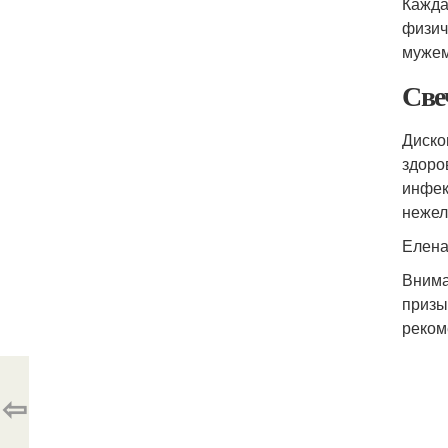
Кажда
физич
мужем
Све
Диско
здоро
инфек
нежел
Елена
Внима
призы
реком
⇦