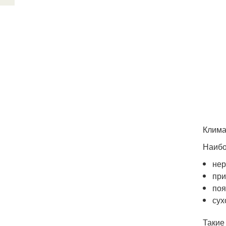
Клима
Наибо
нер
при
поя
сух
Такие