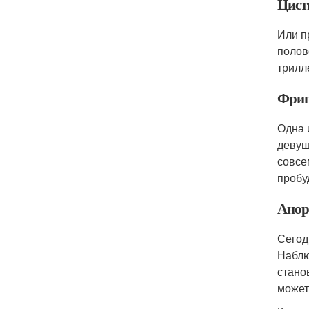
Цист
Или п
полов
трилл
Фриг
Одна 
девуш
совсе
пробу
Анор
Сегод
Наблю
стано
может