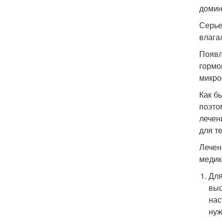
домин
Серье
влага
Появл
гормо
микро
Как б
поэто
лечен
для т
Лечен
медик
Для
выс
нас
нуж