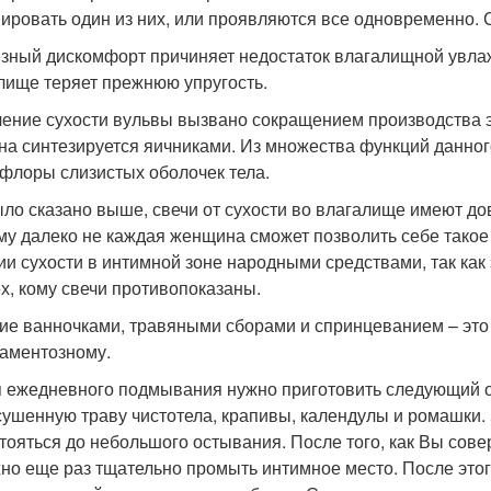
ировать один из них, или проявляются все одновременно. 
зный дискомфорт причиняет недостаток влагалищной увлаж
лище теряет прежнюю упругость.
ение сухости вульвы вызвано сокращением производства э
на синтезируется яичниками. Из множества функций данног
флоры слизистых оболочек тела.
ыло сказано выше, свечи от сухости во влагалище имеют д
му далеко не каждая женщина сможет позволить себе такое 
ии сухости в интимной зоне народными средствами, так ка
ех, кому свечи противопоказаны.
ие ванночками, травяными сборами и спринцеванием – это
аментозному.
 ежедневного подмывания нужно приготовить следующий о
ушенную траву чистотела, крапивы, календулы и ромашки. 
тояться до небольшого остывания. После того, как Вы со
но еще раз тщательно промыть интимное место. После этог