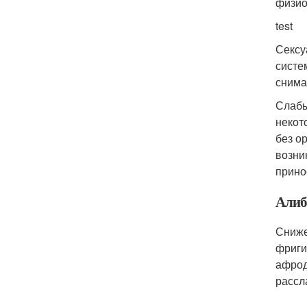
физио
test
Сексу
систе
снима
Слабы
некот
без о
возни
прино
Алиб
Сниже
фриги
афрод
рассл