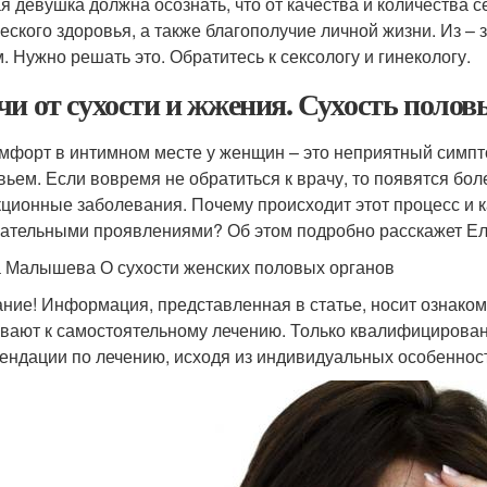
я девушка должна осознать, что от качества и количества с
еского здоровья, а также благополучие личной жизни. Из – 
. Нужно решать это. Обратитесь к сексологу и гинекологу.
чи от сухости и жжения. Сухость полов
мфорт в интимном месте у женщин – это неприятный симпто
вьем. Если вовремя не обратиться к врачу, то появятся бол
ционные заболевания. Почему происходит этот процесс и к
ательными проявлениями? Об этом подробно расскажет Е
 Малышева О сухости женских половых органов
ние! Информация, представленная в статье, носит ознаком
вают к самостоятельному лечению. Только квалифицированн
ендации по лечению, исходя из индивидуальных особенност