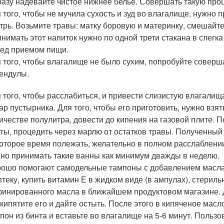
разу надевайте чистое нижнее белье. Совершать такую проц
 того, чтобы не мучила сухость и зуд во влагалище, нужно
трь. Возьмите травы: матку боровую и материнку, смешайте
нимать этот напиток нужно по одной трети стакана в слегк
ед приемом пищи.
 того, чтобы влагалище не было сухим, попробуйте совер
ендулы.
 того, чтобы расслабиться, и привести слизистую влагалища
ар пустырника. Для того, чтобы его приготовить, нужно взя
ичестве полулитра, довести до кипения на газовой плите. По
ты, процедить через марлю от остатков травы. Полученный 
оторое время полежать, желательно в полном расслаблении.
но принимать такие ванны как минимум дважды в неделю.
ошо помогают самодельные тампоны с добавлением масла. 
птеку, купить витамин Е в жидком виде (в ампулах), стерил
инированного масла в ближайшем продуктовом магазине. Д
кипятите его и дайте остыть. После этого в кипяченое мас
пон из бинта и вставьте во влагалище на 5-6 минут. Пользо