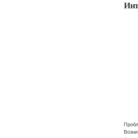
Инт
Пробл
Возни