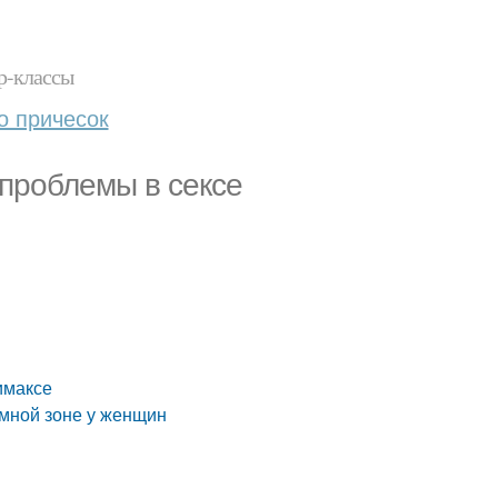
р-классы
о причесок
проблемы в сексе
имаксе
тимной зоне у женщин