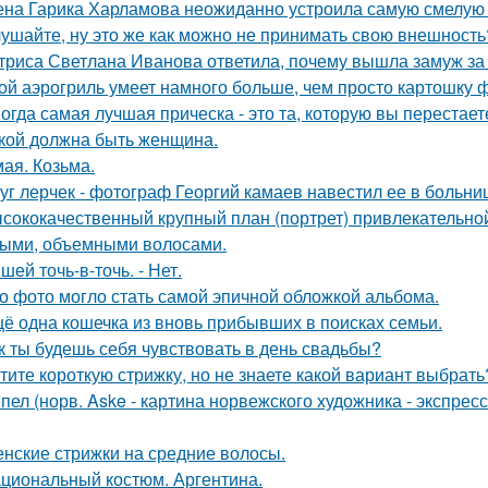
на Гарика Харламова неожиданно устроила самую смелую 
ушайте, ну это же как можно не принимать свою внешность
триса Светлана Иванова ответила, почему вышла замуж за
ой аэрогриль умеет намного больше, чем просто картошку 
огда самая лучшая прическа - это та, которую вы перестает
кой должна быть женщина.
мая. Козьма.
уг лерчек - фотограф Георгий камаев навестил ее в больн
сококачественный крупный план (портрет) привлекательно
ыми, объемными волосами.
Сшей точь-в-точь. - Нет.
о фото могло стать самой эпичной обложкой альбома.
ё одна кошечка из вновь прибывших в поисках семьи.
к ты будешь себя чувствовать в день свадьбы?
тите короткую стрижку, но не знаете какой вариант выбрать
пел (норв. Aske - картина норвежского художника - экспре
нские стрижки на средние волосы.
циональный костюм. Аргентина.