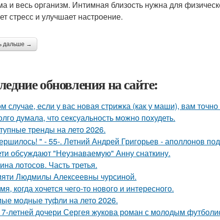
ма и весь организм. Интимная близость нужна для физическ
ет стресс и улучшает настроение.
ь дальше →
ледние обновления на сайте:
ом случае, если у вас новая стрижка (как у маши), вам точн
олго думала, что сексуальность можно похудеть.
тупные тренды на лето 2026.
ершилось! " - 55-. Летний Андрей Григорьев - аполлонов по
ети обсуждают "Неузнаваемую" Анну снаткину.
ина лотосов. Часть третья.
яти Людмилы Алексеевны чурсиной.
мя, когда хочется чего-то нового и интересного.
ые модные туфли на лето 2026.
17-летней дочери Сергея жукова роман с молодым футболи