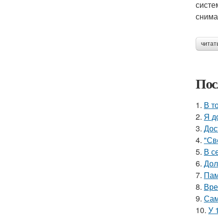
систе
снима
читат
Пос
1.
В т
2.
Я д
3.
Дос
4.
"Св
5.
В с
6.
Дол
7.
Пам
8.
Вре
9.
Сам
10.
У 