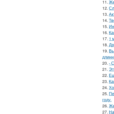
11.
Же
12.
Сл
13.
Ак
14.
Тв
15.
Ин
16.
Ка
17.
1 
18.
Др
19.
Вы
длинн
20.
- 
21.
Эт
22.
Ещ
23.
Ка
24.
Хо
25.
Пе
году.
26.
Же
27.
На