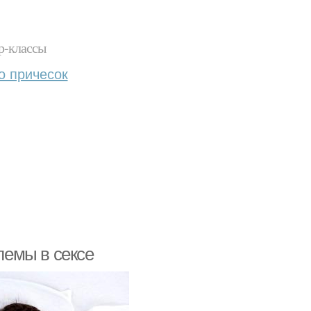
р-классы
о причесок
емы в сексе