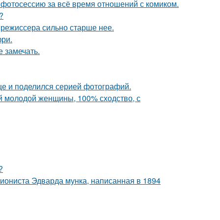
фотосессию за всё время отношений с комиком.
?
 режиссера сильно старше нее.
фри.
е замечать.
ице и поделился серией фотографий.
й молодой женщины, 100% сходство, с
?
ссиониста Эдварда мунка, написанная в 1894