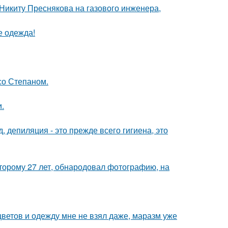
Никиту Преснякова на газового инженера,
е одежда!
со Степаном.
.
 депиляция - это прежде всего гигиена, это
оторому 27 лет, обнародовал фотографию, на
цветов и одежду мне не взял даже, маразм уже