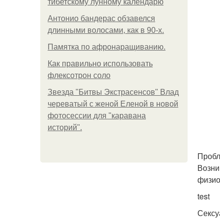
тибетскому лунному календарю
Антонио бандерас обзавелся
длинными волосами, как в 90-х.
Памятка по афронаращиванию.
Как правильно использовать
флексотрон соло
Звезда "Битвы Экстрасенсов" Влад
череватый с женой Еленой в новой
фотосессии для "каравана
историй".
Пробл
Возни
физио
test
Сексу