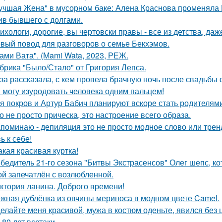
учшая Жена" в мусорном баке: Алена Краснова променяла 
ив бывшего с долгами.
ихологи, дорогие, вы чертовски правы - все из детства, даж
вый повод для разговоров о семье Бекхэмов.
ами Вата". (Mami Wata, 2023, РЕЖ.
брика "Было/Стало" от Григория Лепса.
за рассказала, с кем провела брачную ночь после свадьбы 
Я могу изуродовать человека одним пальцем!
я покров и Артур Бабич планируют вскоре стать родителями
о не просто прическа, это настроение всего образа.
поминаю - депиляция это не просто модное слово или тренд,
ь к себе!
какая красивая куртка!
бедитель 21-го сезона "Битвы Экстрасенсов" Олег шепс, к
ой запечатлён с возлюбленной.
ктория ланина. Доброго времени!
жная дублёнка из овчины мериноса в модном цвете Camel.
елайте меня красивой, мужа в костюм оденьте, явился без 
 80 лет всетаки.