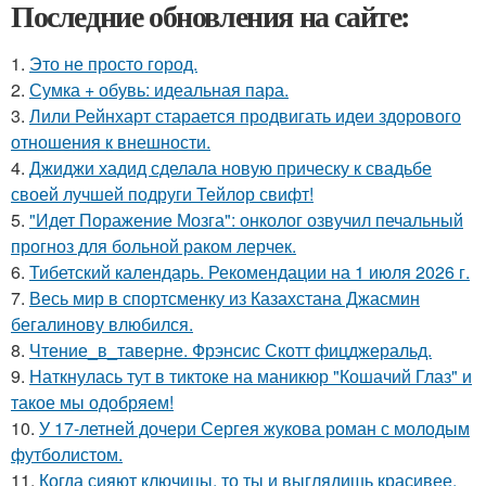
Последние обновления на сайте:
1.
Это не просто город.
2.
Сумка + обувь: идеальная пара.
3.
Лили Рейнхарт старается продвигать идеи здорового
отношения к внешности.
4.
Джиджи хадид сделала новую прическу к свадьбе
своей лучшей подруги Тейлор свифт!
5.
"Идет Поражение Мозга": онколог озвучил печальный
прогноз для больной раком лерчек.
6.
Тибетский календарь. Рекомендации на 1 июля 2026 г.
7.
Весь мир в спортсменку из Казахстана Джасмин
бегалинову влюбился.
8.
Чтение_в_таверне. Фрэнсис Скотт фицджеральд.
9.
Наткнулась тут в тиктоке на маникюр "Кошачий Глаз" и
такое мы одобряем!
10.
У 17-летней дочери Сергея жукова роман с молодым
футболистом.
11.
Когда сияют ключицы, то ты и выглядишь красивее.