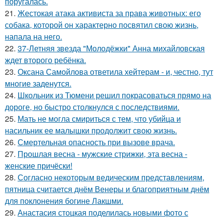
поругалась.
21.
Жестокая атака активиста за права животных: его
собака, которой он характерно посвятил свою жизнь,
напала на него.
22.
37-Летняя звезда "Молодёжки" Анна михайловская
ждет второго ребёнка.
23.
Оксана Самойлова ответила хейтерам - и, честно, тут
многие заденутся.
24.
Школьник из Тюмени решил покрасоваться прямо на
дороге, но быстро столкнулся с последствиями.
25.
Мать не могла смириться с тем, что убийца и
насильник ее малышки продолжит свою жизнь.
26.
Смертельная опасность при вызове врача.
27.
Прошлая весна - мужские стрижки, эта весна -
женские причёски!
28.
Согласно некоторым ведическим представлениям,
пятница считается днём Венеры и благоприятным днём
для поклонения богине Лакшми.
29.
Анастасия стоцкая поделилась новыми фото с