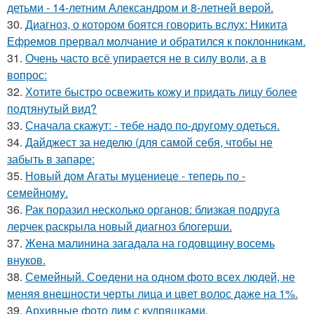
детьми - 14-летним Александром и 8-летней верой.
30.
Диагноз, о котором боятся говорить вслух: Никита
Ефремов прервал молчание и обратился к поклонникам.
31.
Очень часто всё упирается не в силу воли, а в
вопрос:
32.
Хотите быстро освежить кожу и придать лицу более
подтянутый вид?
33.
Сначала скажут: - тебе надо по-другому одеться.
34.
Дайджест за неделю (для самой себя, чтобы не
забыть в запаре:
35.
Новый дом Агаты муцениеце - теперь по -
семейному.
36.
Рак поразил несколько органов: близкая подруга
лерчек раскрыла новый диагноз блогерши.
37.
Жена малинина загадала на годовщину восемь
внуков.
38.
Семейный. Соедени на одном фото всех людей, не
меняя внешности черты лица и цвет волос даже на 1%.
39.
Архивные фото лим с кудряшками.