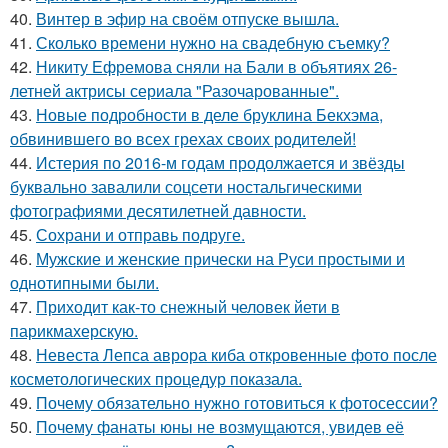
40.
Винтер в эфир на своём отпуске вышла.
41.
Сколько времени нужно на свадебную съемку?
42.
Никиту Ефремова сняли на Бали в объятиях 26-
летней актрисы сериала "Разочарованные".
43.
Новые подробности в деле бруклина Бекхэма,
обвинившего во всех грехах своих родителей!
44.
Истерия по 2016-м годам продолжается и звёзды
буквально завалили соцсети ностальгическими
фотографиями десятилетней давности.
45.
Сохрани и отправь подруге.
46.
Мужские и женские прически на Руси простыми и
однотипными были.
47.
Приходит как-то снежный человек йети в
парикмахерскую.
48.
Невеста Лепса аврора киба откровенные фото после
косметологических процедур показала.
49.
Почему обязательно нужно готовиться к фотосессии?
50.
Почему фанаты юны не возмущаются, увидев её