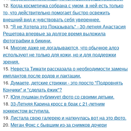
12.
Когда косметичка собрана с умом, в ней есть только
то, что действительно помогает быстро освежить
внешний вид и чувствовать себя увереннее.
13.
"Я не Хотела это Показывать" - 30-летняя Анастасия
Решетова впервые за долгое время выложила
фотографии в бикини.
14.
Многие даже не догадываются, что обычное алоэ
используют не только для кожи, но и для поддержки
зрения.
15.
Невеста Тимати рассказала о необходимости замены
имплантов после родов и лактации.
16.
Думаете, детские стрижки - это просто "Подровнять
Кончики" и "сделать ёжик"?
17.
Юля пушман публикует фото со своими детьми.
18.
33-Летняя Карина кросс в брак с 21-летним
хоккеистом вступила.
19.
Листала свою галерею и наткнулась вот на это фото.
20.
Меган Фокс с бывшим из-за снимков дочери