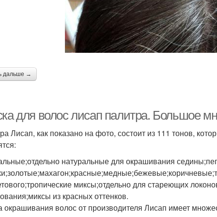
ь дальше →
ска для волос лисап палитра. Большое м
ра Лисап, как показано на фото, состоит из 111 тонов, кот
ятся:
альные;отдельно натуральные для окрашивания седины;пе
ки;золотые;махагон;красные;медные;бежевые;коричневые;
тового;тропические миксы;отдельно для стареющих локоно
ования;миксы из красных оттенков.
а окрашивания волос от производителя Лисап имеет множе