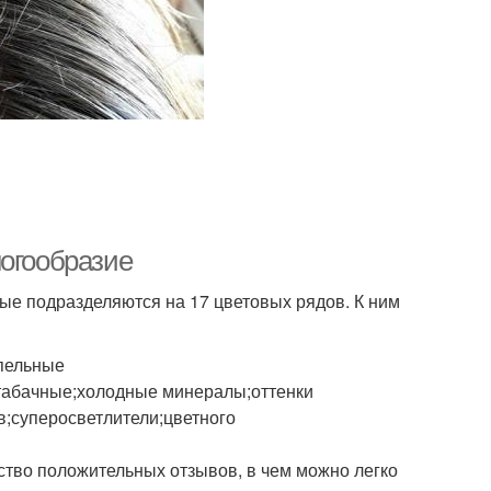
ногообразие
орые подразделяются на 17 цветовых рядов. К ним
пельные
табачные;холодные минералы;оттенки
в;суперосветлители;цветного
ство положительных отзывов, в чем можно легко