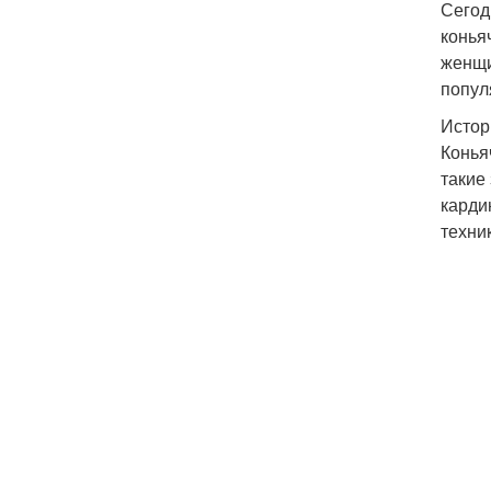
Сегод
конья
женщи
попул
Истор
Конья
такие
карди
техни