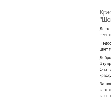
Крас
"Шо
Досто
сестр
Недос
цвет 
Добро
Эту к
Она т
краск
За тю
карто
как п