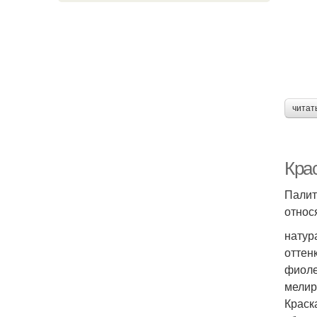
читат
Кра
Палит
относ
натур
оттен
фиоле
мелир
Краск