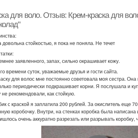
ка для воло. Отзыв: Крем-краска для воло
колад"
инства:
а довольна стойкостью, я пока не поняла. Не течет
татки:
темнее заявленного, запах, сильно окрашивает кожу.
го времени суток, уважаемые друзья и гости сайта.
раску для волос мне постоянно советовала моя сестра. Она г
олько периодически подкрашивает корни. Я послушала и ку
у не рекомендовали, как стойкую.
бик с краской я заплатила 200 рублей. За окислитель еще 7
нную коробочку. Внутри, на стенках коробка была написана 
ришлось очень аккуратно разрезать или разрывать коробку, ч