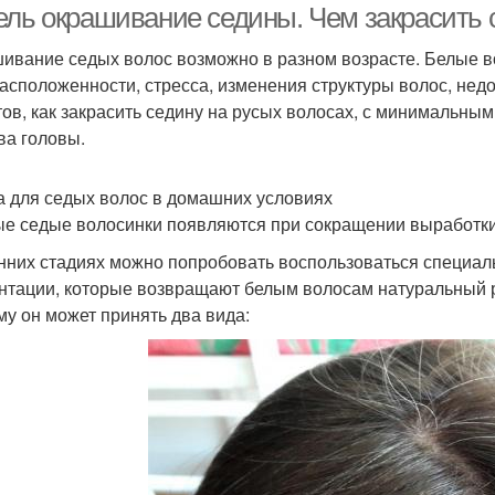
ель окрашивание седины. Чем закрасить 
ивание седых волос возможно в разном возрасте. Белые во
асположенности, стресса, изменения структуры волос, нед
тов, как закрасить седину на русых волосах, с минимальн
ва головы.
а для седых волос в домашних условиях
е седые волосинки появляются при сокращении выработки
нних стадиях можно попробовать воспользоваться специа
нтации, которые возвращают белым волосам натуральный ру
му он может принять два вида: