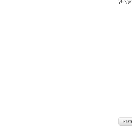
убеди
читат