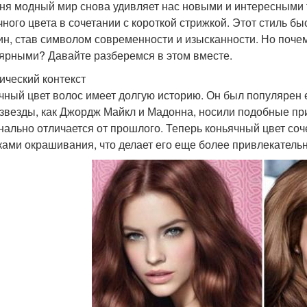
ня модный мир снова удивляет нас новыми и интересными 
чного цвета в сочетании с короткой стрижкой. Этот стиль б
н, став символом современности и изысканности. Но почему
ярными? Давайте разберемся в этом вместе.
ический контекст
чный цвет волос имеет долгую историю. Он был популярен ещ
 звезды, как Джордж Майкл и Мадонна, носили подобные при
нально отличается от прошлого. Теперь коньячный цвет со
ками окрашивания, что делает его еще более привлекатель