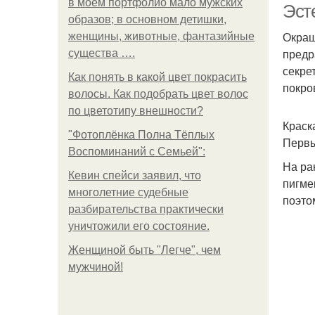
в моем портфолио мало мужских
Эст
образов; в основном детишки,
Окраш
женщины, животные, фантазийные
предр
существа ….
секре
Как понять в какой цвет покрасить
покро
волосы. Как подобрать цвет волос
по цветотипу внешности?
Краск
"Фотоплёнка Полна Тёплых
Первы
Воспоминаний с Семьей":
На ра
Кевин спейси заявил, что
пигме
многолетние судебные
поэто
разбирательства практически
уничтожили его состояние.
Женщиной быть "Легче", чем
мужчиной!