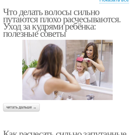
Что делать волосы сильно
Колтуны в волосах
Колтун в волосах
путаются плохо расчесываются.
Уход за кудрями ребёнка:
полезные советы
Средства для волос
Уход за волосами
Уход за волосом
Натуральные волосы
читать дальше →
Уход для волос
Косметики для волос
Как расчесать сильно запутанные