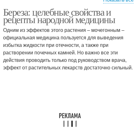
Береза: целебные свойства и
Береза в народной
Народные средства
рецепты народной медицины
медицине
Одним из эффектов этого растения – мочегонным –
официальная медицина пользуется для выведения
Медицина против
избытка жидкости при отечности, а также при
Народное лечение
болячек
растворении почечных камней. Но важно все эти
действия проводить только под руководством врача,
эффект от растительных лекарств достаточно сильный.
Медицины для решения
Народные методы