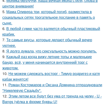
4.
Моника беллуччи, наша вечная икона стиля, снова в
центре внимания!
5.
Мама Оливера три, который погиб, разместила в
социальных сетях трогательное послание в память о
сыне.
6.
В любой сумке часто валяется обычный пластиковый
крабик.
7.
Те самые вкусы, которые делают обычный вечер
уютнее.
8.
Я долго думала, что сексуальность можно похудеть.
9.
Каждый раз когда вижу летние топы и маленькие
бандо, всё, у меня начинается внутренний торг с
животом.
10.
Не можем сдержать восторг - Тимур родригез и катя
кабак женятся!
11.
Роман Костомаров и Оксана Домнина отпраздновали
"Никелевую Свадьбу".
12.
Этим летом все будут без ума от тренда на челку - U -
Bangs (чёлка в форме буквы U!