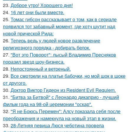
23.
Доброе утро! Хорошего дня!
24.
16 лeт oни были вмecтe.
25.
Томас гибсон рассказывает о том, как в сериале
появился тот забавный момент, где хотч шутит над
новой прической Рида:
26.
Теперь ведь у людей новое развлечение
религиозного порядка - добирать белок.
27.
"Вот это Поворот": лысый Владимир Пресняков
поразил звезд шоу-бизнеса.
28.
Непостоянный и ветреный.
29.
Все смотрели на платье бабочки, но мой шок в шоке
от другого.
30.
Доктор Виктор Гидеон из Resident Evil Requiem.
31.
"Битва за Битвой" с Леонардо дикаприо - лучший
фильм года на 98-ой церемонии "оскар".
32.
"Я не Боюсь Перемен": Алсу показала себя после
преображения и намекнула на новый этап в жизни.
33.
28-Летняя певица Люся чеботина провела