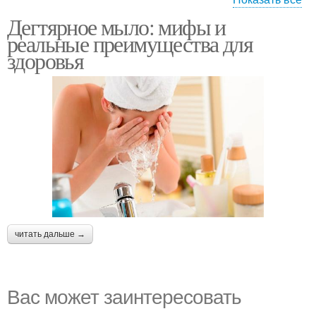
Дегтярное мыло: мифы и
Мыло для кожи
Мыла для кожи
реальные преимущества для
здоровья
Мыла для организма
Мыло для волос
Мыло при сухом типе
Мыло от прыщей
читать дальше →
Вас может заинтересовать