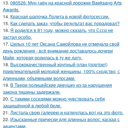
13.
080526: Мун гаён на красной дорожке Baeksang Arts
Awards.
14.
Красная шапочка Лолита в новой фотосессии.
15.
Как сделать заказ, чтобы результат вас порадовал?
16.
Я родился в 81 году, можно сказать, что Ссср не
застал особо.
17.
Целых 10 лет Оксана Самойлова не отмечала свой
день рождения - всё внимание доставалось дочери
Майе, которая родилась в ту же дату.
18.
Высококачественный крупный план (портрет)
привлекательной молодой женщины, 100% сходство, с
длинными, объемными волосами.
19.
В Твери полицейские девушку из-за нарушения
закона тишины задержали.
20.
С такими соседями можно чувствовать себя
защищённой в любой беде.
21.
Листала свою галерею и наткнулась вот на это фото.
22.
Изысканные прически для длинных волос: каскад с
акцентами.