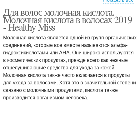
Для волос молочная кислота.
Крем с молочной
Пилинг в домашних
Молочная кислота в волосах 2019
кислотой
условиях
- Healthy Miss
Молочная кислота является одной из групп органических
Пилинг с молочной
соединений, которые все вместе называются альфа-
Кислота для пилинга
кислотой
гидроксикислотами или AHA. Они широко используются
в косметических продуктах, прежде всего как нежные
отшелушивающие средства для ухода за кожей.
Молочная кислота также часто включается в продукты
для ухода за волосами. Хотя это в значительной степени
связано с молочными продуктами, кислота также
производится организмом человека.