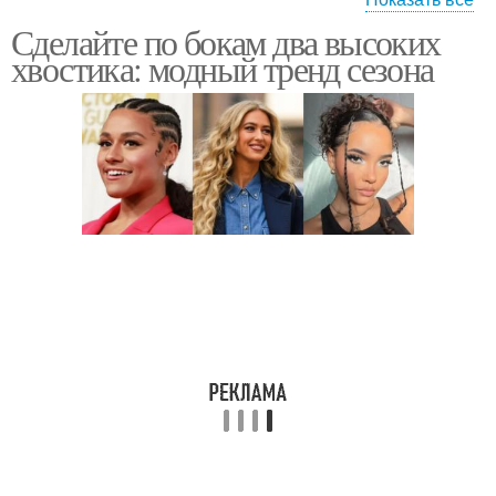
Сделайте по бокам два высоких
Модные прически
хвостика: модный тренд сезона