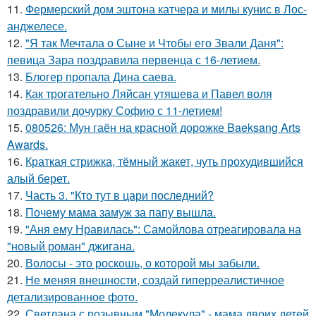
11.
Фермерский дом эштона катчера и милы кунис в Лос-
анджелесе.
12.
"Я так Мечтала о Сыне и Чтобы его Звали Даня":
певица Зара поздравила первенца с 16-летием.
13.
Блогер пропала Дина саева.
14.
Как трогательно Ляйсан утяшева и Павел воля
поздравили дочурку Софию с 11-летием!
15.
080526: Мун гаён на красной дорожке Baeksang Arts
Awards.
16.
Краткая стрижка, тёмный жакет, чуть прохудившийся
алый берет.
17.
Часть 3. "Кто тут в цари последний?
18.
Почему мама замуж за папу вышла.
19.
"Аня ему Нравилась": Самойлова отреагировала на
"новый роман" джигана.
20.
Волосы - это роскошь, о которой мы забыли.
21.
Не меняя внешности, создай гиперреалистичное
детализированное фото.
22.
Светлана с позывным "Молекула" - мама двоих детей