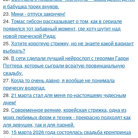
и бабушка троих внуков.
23.
Мини - отпуск закончен!
24.
Томас гибсон рассказывает о том, как в сериале
появился тот забавный момент, где хотч шутит над
новой прической Рида:
25.
Хотите короткую стрижку, но не знаете какой вариант
выбрать?
26.
В сети сделали лучший нейрослоп с героями Гарри
Поттера, которые сыграли всратую провинциальную
свадьбу.
27.
Когда то очень давно, я вообще не понимала
прическу водопад.
28.
21 марта стал для меня по-настоящему чудесным
днем!
29.
Современное веяние, корейская стрижка, одна из
моих любимых форм и техник - прекрасно подходят как
для девушек, так и для парней.
30.
15 марта 2026 года состоялась свадьба кронпринца