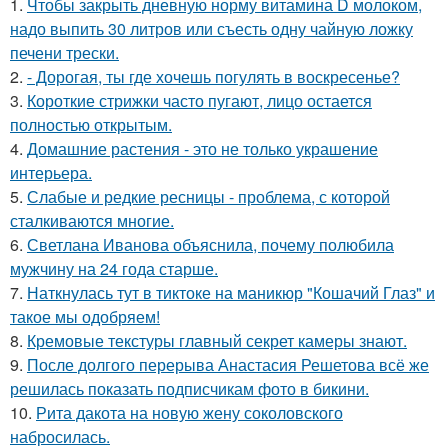
1.
Чтобы закрыть дневную норму витамина D молоком,
надо выпить 30 литров или съесть одну чайную ложку
печени трески.
2.
- Дорогая, ты где хочешь погулять в воскресенье?
3.
Короткие стрижки часто пугают, лицо остается
полностью открытым.
4.
Домашние растения - это не только украшение
интерьера.
5.
Слабые и редкие ресницы - проблема, с которой
сталкиваются многие.
6.
Светлана Иванова объяснила, почему полюбила
мужчину на 24 года старше.
7.
Наткнулась тут в тиктоке на маникюр "Кошачий Глаз" и
такое мы одобряем!
8.
Кремовые текстуры главный секрет камеры знают.
9.
После долгого перерыва Анастасия Решетова всё же
решилась показать подписчикам фото в бикини.
10.
Рита дакота на новую жену соколовского
набросилась.