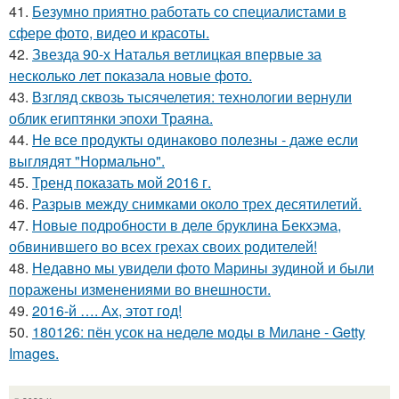
41.
Безумно приятно работать со специалистами в
сфере фото, видео и красоты.
42.
Звезда 90-х Наталья ветлицкая впервые за
несколько лет показала новые фото.
43.
Взгляд сквозь тысячелетия: технологии вернули
облик египтянки эпохи Траяна.
44.
Не все продукты одинаково полезны - даже если
выглядят "Нормально".
45.
Тренд показать мой 2016 г.
46.
Разрыв между снимками около трех десятилетий.
47.
Новые подробности в деле бруклина Бекхэма,
обвинившего во всех грехах своих родителей!
48.
Недавно мы увидели фото Марины зудиной и были
поражены изменениями во внешности.
49.
2016-й …. Ах, этот год!
50.
180126: пён усок на неделе моды в Милане - Getty
Images.