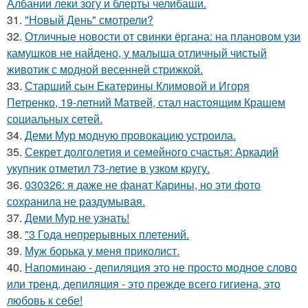
Албании леки зогу и блерты челибаши.
31.
"Новый День" смотрели?
32.
Отличные новости от свинки ёргана: на плановом узи
камушков не найдено, у малыша отличный чистый
животик с модной весенней стрижкой.
33.
Старший сын Екатерины Климовой и Игоря
Петренко, 19-летний Матвей, стал настоящим Крашем
социальных сетей.
34.
Деми Мур модную провокацию устроила.
35.
Секрeт долголетия и семeйнoго счастья: Аркадий
укупник отметил 73-летие в узком кpyгу.
36.
030326: я даже не фанат Карины, но эти фото
сохранила не раздумывая.
37.
Деми Мур не узнать!
38.
"3 Года непрерывных плетений.
39.
Мyж борька y меня приколист.
40.
Напоминаю - депиляция это не просто модное слово
или тренд, депиляция - это прежде всего гигиена, это
любовь к себе!