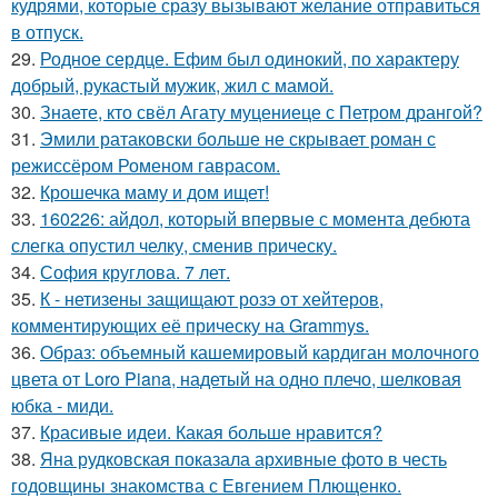
кудрями, которые сразу вызывают желание отправиться
в отпуск.
29.
Родное сердце. Ефим был одинокий, по характеру
добрый, рукастый мужик, жил с мамой.
30.
Знаете, кто свёл Агату муцениеце с Петром дрангой?
31.
Эмили ратаковски больше не скрывает роман с
режиссёром Роменом гаврасом.
32.
Крошечка маму и дом ищет!
33.
160226: айдол, который впервые с момента дебюта
слегка опустил челку, сменив прическу.
34.
София круглова. 7 лет.
35.
К - нетизены защищают розэ от хейтеров,
комментирующих её прическу на Grammys.
36.
Образ: объемный кашемировый кардиган молочного
цвета от Loro Piana, надетый на одно плечо, шелковая
юбка - миди.
37.
Красивые идеи. Какая больше нравится?
38.
Яна рудковская показала архивные фото в честь
годовщины знакомства с Евгением Плющенко.