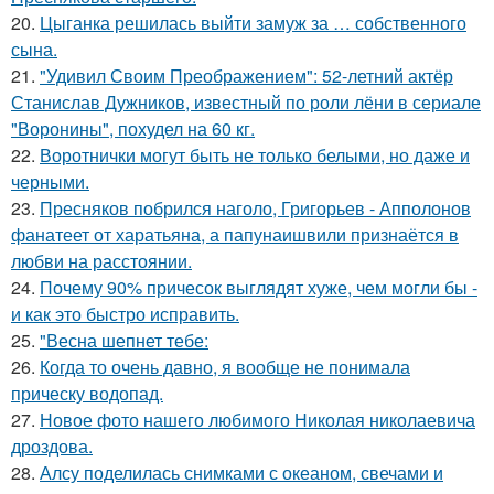
20.
Цыганка решилась выйти замуж за … собственного
сына.
21.
"Удивил Своим Преображением": 52-летний актёр
Станислав Дужников, известный по роли лёни в сериале
"Воронины", похудел на 60 кг.
22.
Воротнички могут быть не только белыми, но даже и
черными.
23.
Пресняков побрился наголо, Григорьев - Апполонов
фанатеет от харатьяна, а папунаишвили признаётся в
любви на расстоянии.
24.
Почему 90% причесок выглядят хуже, чем могли бы -
и как это быстро исправить.
25.
"Весна шепнет тебе:
26.
Когда то очень давно, я вообще не понимала
прическу водопад.
27.
Новое фото нашего любимого Николая николаевича
дроздова.
28.
Алсу поделилась снимками с океаном, свечами и