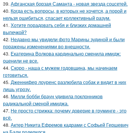
39.
Афганская борзая Саманта - новая звезда соцсетей.
40.
Когда есть вопросы, в которых не хочется, а порой и
нельзя ошибиться, спасает коллективный разум.
41.
Хотите порадовать себя и близких домашней
выпечкой?
42.
Недавно мы увидели фото Марины зудиной и были
поражены изменениями во внешности.
43.
Екатерина Волкова кардинально сменила имидж:
оценили не все.
44.
Скоро - наша с мужем годовщина, мы начинаем
готовиться.
45.
Дженнифер лоуренс разлюбила собак и видит в них
лишь угрозу.
46.
Милли бобби браун удивила поклонников
радикальной сменой имиджа.
47.
Не просто стрижка: почему доверие в груминге - это
всё.
48.
Актер Никита Ефремов кадрами с Софьей Гершевич
на Бали поделился.