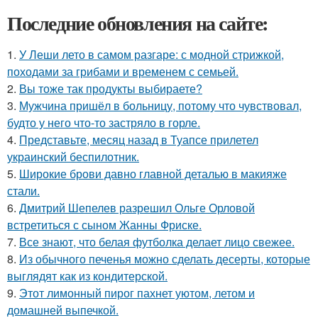
Последние обновления на сайте:
1.
У Леши лето в самом разгаре: с модной стрижкой,
походами за грибами и временем с семьей.
2.
Вы тоже так продукты выбираете?
3.
Мужчина пришёл в больницу, потому что чувствовал,
будто у него что-то застряло в горле.
4.
Представьте, месяц назад в Туапсе прилетел
украинский беспилотник.
5.
Широкие брови давно главной деталью в макияже
стали.
6.
Дмитрий Шепелев разрешил Ольге Орловой
встретиться с сыном Жанны Фриске.
7.
Все знают, что белая футболка делает лицо свежее.
8.
Из обычного печенья можно сделать десерты, которые
выглядят как из кондитерской.
9.
Этот лимонный пирог пахнет уютом, летом и
домашней выпечкой.