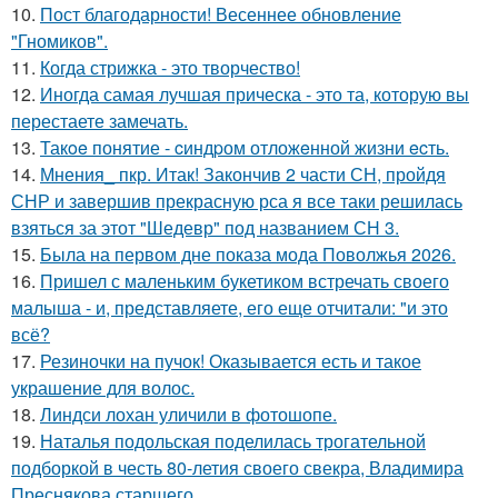
10.
Пост благодарности! Весеннее обновление
"Гномиков".
11.
Когда стрижка - это творчество!
12.
Иногда самая лучшая прическа - это та, которую вы
перестаете замечать.
13.
Такoe понятие - cиндpом отложeнной жизни ecть.
14.
Мнения_ пкр. Итак! Закончив 2 части СН, пройдя
СНР и завершив прекрасную рса я все таки решилась
взяться за этот "Шедевр" под названием СН 3.
15.
Была на первом дне показа мода Поволжья 2026.
16.
Пришел с маленьким букетиком встречать своего
малыша - и, представляете, его еще отчитали: "и это
всё?
17.
Резиночки на пучок! Оказывается есть и такое
украшение для волос.
18.
Линдси лохан уличили в фотошопе.
19.
Наталья подольская поделилась трогательной
подборкой в честь 80-летия своего свекра, Владимира
Преснякова старшего.