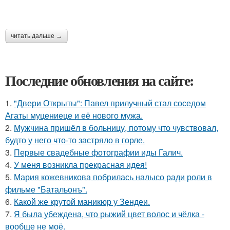
читать дальше →
Последние обновления на сайте:
1.
"Двери Открыты": Павел прилучный стал соседом
Агаты муцениеце и её нового мужа.
2.
Мужчина пришёл в больницу, потому что чувствовал,
будто у него что-то застряло в горле.
3.
Первые свадебные фотографии иды Галич.
4.
У меня возникла прекрасная идея!
5.
Мария кожевникова побрилась налысо ради роли в
фильме "Батальонъ".
6.
Какой же крутой маникюр у Зендеи.
7.
Я была убеждена, что рыжий цвет волос и чёлка -
вообще не моё.