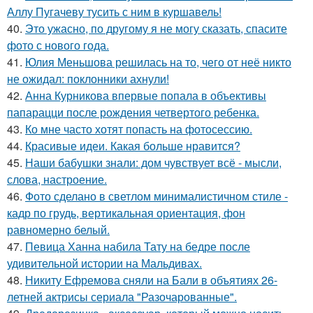
Аллу Пугачеву тусить с ним в куршавель!
40.
Это ужасно, по другому я не могу сказать, спасите
фото с нового года.
41.
Юлия Меньшова решилась на то, чего от неё никто
не ожидал: поклонники ахнули!
42.
Анна Курникова впервые попала в объективы
папарацци после рождения четвертого ребенка.
43.
Ко мне часто хотят попасть на фотосессию.
44.
Красивые идеи. Какая больше нравится?
45.
Наши бабушки знали: дом чувствует всё - мысли,
слова, настроение.
46.
Фото сделано в светлом минималистичном стиле -
кадр по грудь, вертикальная ориентация, фон
равномерно белый.
47.
Певица Ханна набила Тату на бедре после
удивительной истории на Мальдивах.
48.
Никиту Ефремова сняли на Бали в объятиях 26-
летней актрисы сериала "Разочарованные".