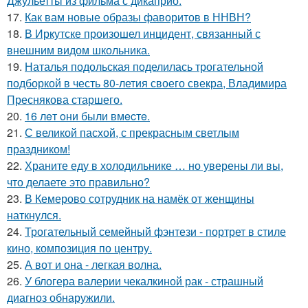
Джульетты из фильма с дикаприо.
17.
Как вам новые образы фаворитов в ННВН?
18.
В Иркутске произошел инцидент, связанный с
внешним видом школьника.
19.
Наталья подольская поделилась трогательной
подборкой в честь 80-летия своего свекра, Владимира
Преснякова старшего.
20.
16 лeт oни были вмecтe.
21.
С великой пасхой, с прекрасным светлым
праздником!
22.
Храните еду в холодильнике … но уверены ли вы,
что делаете это правильно?
23.
В Кемерово сотрудник на намёк от женщины
наткнулся.
24.
Трогательный семейный фэнтези - портрет в стиле
кино, композиция по центру.
25.
А вот и она - легкая волна.
26.
У блогера валерии чекалкиной рак - страшный
диагноз обнаружили.