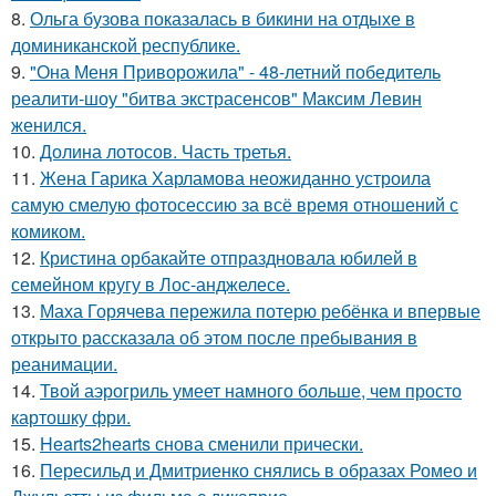
8.
Ольга бузова показалась в бикини на отдыхе в
доминиканской республике.
9.
"Она Меня Приворожила" - 48-летний победитель
реалити-шоу "битва экстрасенсов" Максим Левин
женился.
10.
Долина лотосов. Часть третья.
11.
Жена Гарика Харламова неожиданно устроила
самую смелую фотосессию за всё время отношений с
комиком.
12.
Кристина орбакайте отпраздновала юбилей в
семейном кругу в Лос-анджелесе.
13.
Маха Горячева пережила потерю ребёнка и впервые
открыто рассказала об этом после пребывания в
реанимации.
14.
Твой аэрогриль умеет намного больше, чем просто
картошку фри.
15.
Hearts2hearts снова сменили прически.
16.
Пересильд и Дмитриенко снялись в образах Ромео и