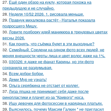
27.
Ещё один обзор на куклу, которая похожа на
предыдущую и не случайно.
28.
Неделя 10/52 2026. 1. рисовала меньше.
29.
Правнук михалкова растёт - Наталья показала
подросшего Мишу.
30.
Ловите подборку идей маникюра в трендовых цветах
весны 2026.
31.
Как понять, что съёмка будет в эти выходные?
32.
Семейный. Соедени на одном фото всех людей, не
меняя внешности черты лица и цвет волос даже на 1%.
33.
030326: я даже не фанат Карины, но эти фото
сохранила не раздумывая.
34.
Всем добри бобри.
35.
Деми Мур не узнать!
36.
Ольга серябкина не отстает от коллег.
37.
Лиза лпшка не принимает себя даже после
ринопластики и плачет из-за "Кривого" носа.
38.
Ищу девочек для фотосессии в нарядных платьях.
39.
Выяснилось, почему Максим Галкин * не пригласил