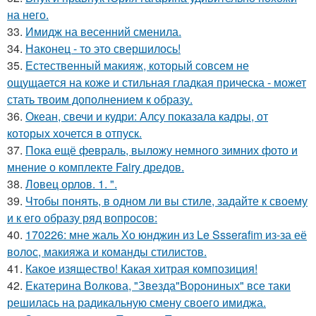
на него.
33.
Имидж на весенний сменила.
34.
Наконец - то это свершилось!
35.
Естественный макияж, который совсем не
ощущается на коже и стильная гладкая прическа - может
стать твоим дополнением к образу.
36.
Океан, свечи и кудри: Алсу показала кадры, от
которых хочется в отпуск.
37.
Пока ещё февраль, выложу немного зимних фото и
мнение о комплекте Fairy дредов.
38.
Ловец орлов. 1. ".
39.
Чтобы понять, в одном ли вы стиле, задайте к своему
и к его образу ряд вопросов:
40.
170226: мне жаль Хо юнджин из Le Ssserafim из-за её
волос, макияжа и команды стилистов.
41.
Какое изящество! Какая хитрая композиция!
42.
Екатерина Волкова, "Звезда"Ворониных" все таки
решилась на радикальную смену своего имиджа.