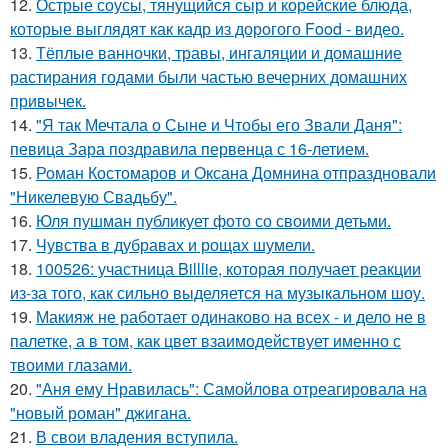
12.
Острые соусы, тянущийся сыр и корейские блюда,
которые выглядят как кадр из дорогого Food - видео.
13.
Тёплые ванночки, травы, ингаляции и домашние
растирания годами были частью вечерних домашних
привычек.
14.
"Я так Мечтала о Сыне и Чтобы его Звали Даня":
певица Зара поздравила первенца с 16-летием.
15.
Роман Костомаров и Оксана Домнина отпраздновали
"Никелевую Свадьбу".
16.
Юля пушман публикует фото со своими детьми.
17.
Чувства в дубравах и рощах шумели.
18.
100526: участница Billlie, которая получает реакции
из-за того, как сильно выделяется на музыкальном шоу.
19.
Макияж не работает одинаково на всех - и дело не в
палетке, а в том, как цвет взаимодействует именно с
твоими глазами.
20.
"Аня ему Нравилась": Самойлова отреагировала на
"новый роман" джигана.
21.
В свои владения вступила.