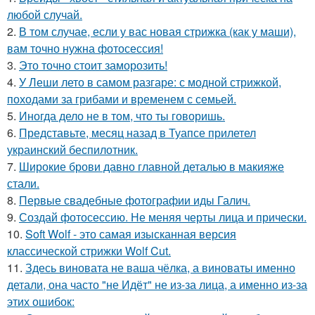
любой случай.
2.
В том случае, если у вас новая стрижка (как у маши),
вам точно нужна фотосессия!
3.
Это точно стоит заморозить!
4.
У Леши лето в самом разгаре: с модной стрижкой,
походами за грибами и временем с семьей.
5.
Иногда дело не в том, что ты говоришь.
6.
Представьте, месяц назад в Туапсе прилетел
украинский беспилотник.
7.
Широкие брови давно главной деталью в макияже
стали.
8.
Первые свадебные фотографии иды Галич.
9.
Создай фотосессию. Не меняя черты лица и прически.
10.
Soft Wolf - это самая изысканная версия
классической стрижки Wolf Cut.
11.
Здесь виновата не ваша чёлка, а виноваты именно
детали, она часто "не Идёт" не из-за лица, а именно из-за
этих ошибок: