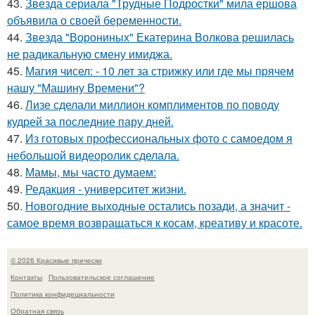
43.
Звезда сериала "Трудные Подростки" мила ершова
объявила о своей беременности.
44.
Звезда "Ворониных" Екатерина Волкова решилась
не радикальную смену имиджа.
45.
Магия чисел: - 10 лет за стрижку или где мы прячем
нашу "Машину Времени"?
46.
Лизе сделали миллион комплиментов по поводу
кудрей за последние пару дней.
47.
Из готовых профессиональных фото с самоедом я
небольшой видеоролик сделала.
48.
Мамы, мы часто думаем:
49.
Редакция - университет жизни.
50.
Новогодние выходные остались позади, а значит -
самое время возвращаться к косам, креативу и красоте.
© 2026 Красивые прически
Контакты
Пользовательское соглашение
Политика конфидециальности
Обратная связь