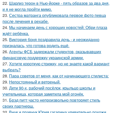
22.
Шарлиз терон в Нью-йорке - пять образов за два дня,
и я не могла пройти мимо.
23.
Сестра матранга опубликовала первое фото певца
после лечения в рехабе.
24.
Мы начинаем день с хороших новостей: Обри плаза
ждёт ребёнка.
25.
Виктория боня поздравила дочь - и неожиданно
призналась, что готова родить ещё.
26.
Агенты ФСБ задержали студентов, оказывавших
финансовую поддержку украинской армии.
27.
Хотите короткую стрижку, но не знаете какой вариант
выбрать?
28.
Пара советов от меня, как от начинающего стилиста:
29.
Непостоянный и ветреный.
30.
Дети 90-х, рабочий посёлок, крыльцо школы и
учительница, которая заметила мой огонёк.
31.
Брэд питт часто непроизвольно повторяет стиль
своих партнерш.
32.
Внук и правнук Юрия гагарина удивительно похожи