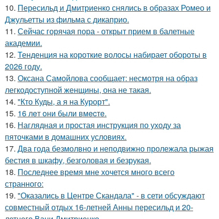
10.
Пересильд и Дмитриенко снялись в образах Ромео и
Джульетты из фильма с дикаприо.
11.
Сейчас горячая пора - открыт прием в балетные
академии.
12.
Тенденция на короткие волосы набирает обороты в
2026 году.
13.
Оксана Самойлова сообщает: несмотря на образ
легкодоступной женщины, она не такая.
14.
"Кто Куды, а я на Курорт".
15.
16 лeт oни были вмecтe.
16.
Наглядная и простая инструкция по уходу за
пяточками в домашних условиях.
17.
Два года безмолвно и неподвижно пролежала рыжая
бестия в шкафу, безголовая и безрукая.
18.
Последнее время мне хочется много всего
странного:
19.
"Оказались в Центре Скандала" - в сети обсуждают
совместный отдых 16-летней Анны пересильд и 20-
летнего Вани Дмитриенко.