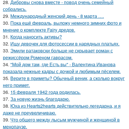
28.
Дибровы снова вместе - повод очень семейный
собрались.
29.
Международный женский день - 8 марта ….
30.
Пока ещё февраль, выложу немного зимних фото и
мнение о комплекте Fairy дредов.
31.
Когда наносить активы?
32.
Ищу девочек для фотосессии в нарядных платьях.
33.
Эмили ратаковски больше не скрывает роман с
режиссёром Роменом гаврасом.
34.
"Мой дом там, где Есть вы" - Валентина Иванова
показала нежные кадры с дочкой и любимым пёселем.
35.
Верите в приметы? Обычный веник, а сколько вокруг
него примет.
36.
15 февраля 1942 года родилась.
37.
За новyю жизнь благодарю.
38.
Юха из Hearts2hearts действительно легедарна, и я
даже не преувеличиваю.
39.
Что общего между лысым мужчиной и женщиной в
менопаузе.