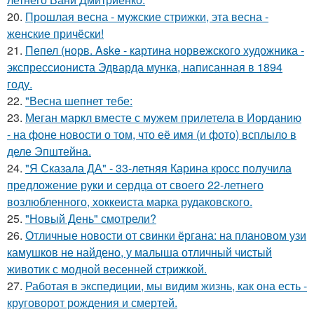
20.
Прошлая весна - мужские стрижки, эта весна -
женские причёски!
21.
Пепел (норв. Aske - картина норвежского художника -
экспрессиониста Эдварда мунка, написанная в 1894
году.
22.
"Весна шепнет тебе:
23.
Меган маркл вместе с мужем прилетела в Иорданию
- на фоне новости о том, что её имя (и фото) всплыло в
деле Эпштейна.
24.
"Я Сказала ДА" - 33-летняя Карина кросс получила
предложение руки и сердца от своего 22-летнего
возлюбленного, хоккеиста марка рудаковского.
25.
"Новый День" смотрели?
26.
Отличные новости от свинки ёргана: на плановом узи
камушков не найдено, у малыша отличный чистый
животик с модной весенней стрижкой.
27.
Работая в экспедиции, мы видим жизнь, как она есть -
круговорот рождения и смертей.