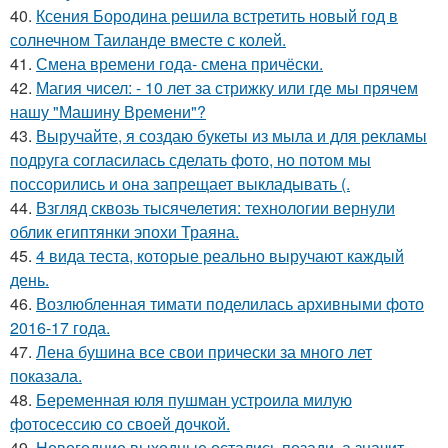
40.
Ксения Бородина решила встретить новый год в
солнечном Таиланде вместе с колей.
41.
Смена времени года- смена причёски.
42.
Магия чисел: - 10 лет за стрижку или где мы прячем
нашу "Машину Времени"?
43.
Выручайте, я создаю букеты из мыла и для рекламы
подруга согласилась сделать фото, но потом мы
поссорились и она запрещает выкладывать (.
44.
Взгляд сквозь тысячелетия: технологии вернули
облик египтянки эпохи Траяна.
45.
4 вида теста, которые реально выручают каждый
день.
46.
Возлюбленная тимати поделилась архивными фото
2016-17 года.
47.
Лена бушина все свои прически за много лет
показала.
48.
Беременная юля пушман устроила милую
фотосессию со своей дочкой.
49.
Новогодние выходные остались позади, а значит -