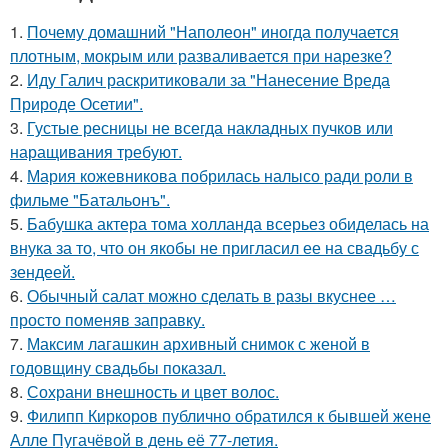
1.
Почему домашний "Наполеон" иногда получается
плотным, мокрым или разваливается при нарезке?
2.
Иду Галич раскритиковали за "Нанесение Вреда
Природе Осетии".
3.
Густые ресницы не всегда накладных пучков или
наращивания требуют.
4.
Мария кожевникова побрилась налысо ради роли в
фильме "Батальонъ".
5.
Бабушка актера тома холланда всерьез обиделась на
внука за то, что он якобы не пригласил ее на свадьбу с
зендеей.
6.
Обычный салат можно сделать в разы вкуснее …
просто поменяв заправку.
7.
Максим лагашкин архивный снимок с женой в
годовщину свадьбы показал.
8.
Сохрани внешность и цвет волос.
9.
Филипп Киркоров публично обратился к бывшей жене
Алле Пугачёвой в день её 77-летия.