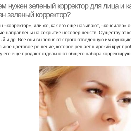
м нужен зеленый корректор для лица и ка
ен зеленый корректор?
н «корректор», или же, как его еще называют, «консилер» о
Сухие корректора
Жидкий корректор
Кре
ые направлены на сокрытие несовершенств. Существуют ко
ый и др. Все они выполняют строго отведенную им функцию.
льное цветовое решение, которое решает широкий круг проб
у его еще продают отдельно от общего набора корректирую
рофессиональные
Корректор от мак
корректора