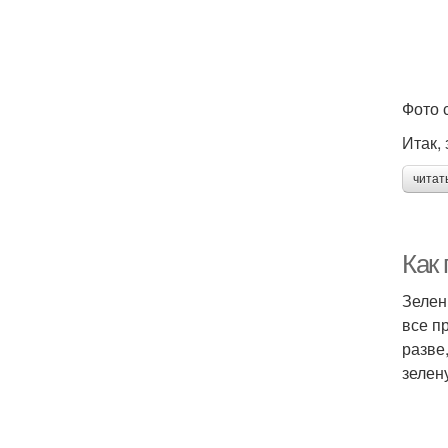
Фото с
Итак,
читат
Как
Зелен
все п
разве
зелен