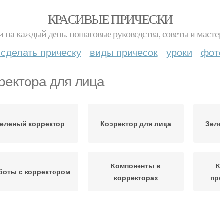
КРАСИВЫЕ ПРИЧЕСКИ
и на каждый день. пошаговые руководства, советы и масте
 сделать прическу
виды причесок
уроки
фот
ректора для лица
еленый корректор
Корректор для лица
Зел
Компоненты в
К
боты с корректором
корректорах
пр
вердый корректор
Консилер для лица
Корр