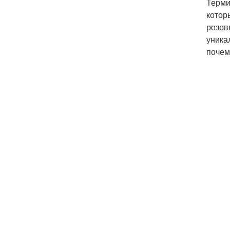
Терми
котор
розов
уника
почем