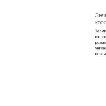
Зеле
кор
Терми
котор
розов
уника
почем