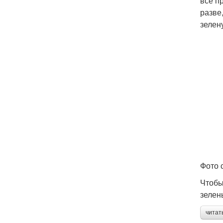
все п
разве
зелен
Фото с
Чтобы
зелен
читат