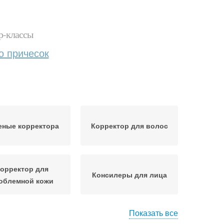
р-классы
о причесок
еные корректора
Корректор для волос
орректор для
Консилеры для лица
облемной кожи
Показать все
ектора от прыщей
Карандаш для лица