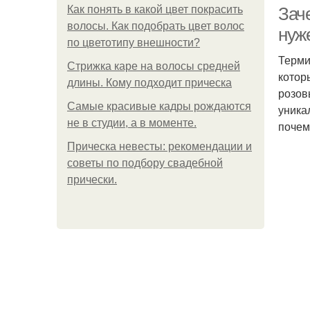
Как понять в какой цвет покрасить
Заче
волосы. Как подобрать цвет волос
нуж
по цветотипу внешности?
Терми
Стрижка каре на волосы средней
котор
длины. Кому подходит прическа
розов
Самые красивые кадры рождаются
уника
не в студии, а в моменте.
почем
П
Прическа невесты: рекомендации и
советы по подбору свадебной
прически.