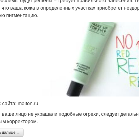
роблемы будут решены – требует правильного нанесения. Не
, что ваша кожа в определенных участках приобретет незд
ую пигментацию.
 сайта: moiton.ru
 ваше лицо не украшали подобные огрехи, следует детальн
ым корректором.
ь дальше →