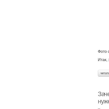
Фото с
Итак,
читат
Заче
нуж