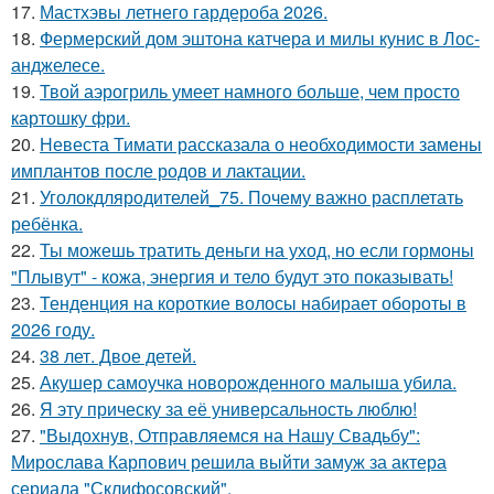
17.
Мастхэвы летнего гардероба 2026.
18.
Фермерский дом эштона катчера и милы кунис в Лос-
анджелесе.
19.
Твой аэрогриль умеет намного больше, чем просто
картошку фри.
20.
Невеста Тимати рассказала о необходимости замены
имплантов после родов и лактации.
21.
Уголокдляродителей_75. Почему важно расплетать
ребёнка.
22.
Ты можешь тратить деньги на уход, но если гормоны
"Плывут" - кожа, энергия и тело будут это показывать!
23.
Тенденция на короткие волосы набирает обороты в
2026 году.
24.
38 лет. Двое детей.
25.
Акушер самоучка новорожденного малыша убила.
26.
Я эту прическу за её универсальность люблю!
27.
"Выдохнув, Отправляемся на Нашу Свадьбу":
Мирослава Карпович решила выйти замуж за актера
сериала "Склифосовский".