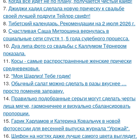
6.
Когда всё идёт не по плану, получается чистый кайф!
7.
Джиджи хадид сделала новую прическу к свадьбе
своей лучшей подруги Тейлор свифт!
8.
Тибетский календарь. Рекомендации на 2 июля 2026 г.
9.
Счастливая Саша Митрошина вернулась в
социальные сети спустя 1, 5 года судебного процесса.
10.
Дуа липа фото со свадьбы с Каллумом Тёрнером
показала.
11.
Косы - самые распространенные женские прически
средневековья.
12.
"Моя Шарлиз! Тебе годик!
13.
Обычный салат можно сделать в разы вкуснее …
просто поменяв заправку.
14.
Правильно подобранные серьги могут сделать черты
лица мягче, гармоничнее и визуально сбалансировать
пропорции.
15.
Гарик Харламов и Катерина Ковальчук в новой
фотосессии для весенней выпуска журнала "Урожай".
16.
Шифон на ногтях даже лучше самого цвета выглядит.