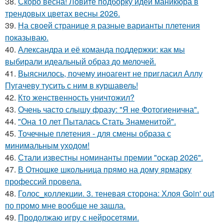
38.
Скоро весна! Ловите подборку идей маникюра в
трендовых цветах весны 2026.
39.
На своей странице я разные варианты плетения
показываю.
40.
Александра и её команда поддержки: как мы
выбирали идеальный образ до мелочей.
41.
Выяснилось, почему иноагент не пригласил Аллу
Пугачеву тусить с ним в куршавель!
42.
Кто женственность уничтожил?
43.
Очень часто слышу фразу: "Я не Фотогиенична".
44.
"Она 10 лет Пыталась Стать Знаменитой".
45.
Точечные плетения - для смены образа с
минимальным уходом!
46.
Стали известны номинанты премии "оскар 2026".
47.
В Отношке школьница прямо на дому ярмарку
профессий провела.
48.
Голос_коллекции. 3. теневая сторона: Хлоя Goin' out
по промо мне вообще не зашла.
49.
Продолжаю игру с нейросетями.