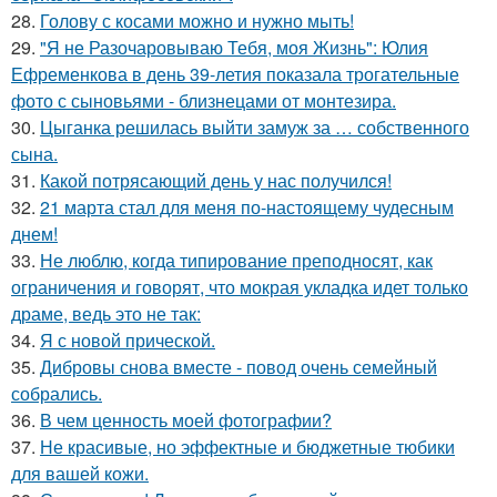
28.
Голову с косами можно и нужно мыть!
29.
"Я не Разочаровываю Тебя, моя Жизнь": Юлия
Ефременкова в день 39-летия показала трогательные
фото с сыновьями - близнецами от монтезира.
30.
Цыганка решилась выйти замуж за … собственного
сына.
31.
Какой потрясающий день у нас получился!
32.
21 марта стал для меня по-настоящему чудесным
днем!
33.
Не люблю, когда типирование преподносят, как
ограничения и говорят, что мокрая укладка идет только
драме, ведь это не так:
34.
Я с новой прической.
35.
Дибровы снова вместе - повод очень семейный
собрались.
36.
В чем ценность моей фотографии?
37.
Не красивые, но эффектные и бюджетные тюбики
для вашей кожи.