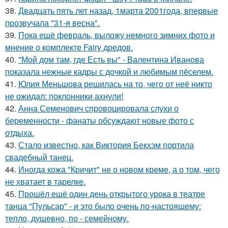
38.
Двадцать пять лет назад, 1марта 2001года, впервые
прозвучала "31-я весна".
39.
Пока ещё февраль, выложу немного зимних фото и
мнение о комплекте Fairy дредов.
40.
"Мой дом там, где Есть вы" - Валентина Иванова
показала нежные кадры с дочкой и любимым пёселем.
41.
Юлия Меньшова решилась на то, чего от неё никто
не ожидал: поклонники ахнули!
42.
Анна Семенович спровоцировала слухи о
беременности - фанаты обсуждают новые фото с
отдыха.
43.
Стало известно, как Виктория Бекхэм портила
свадебный танец.
44.
Иногда кожа "Кричит" не о новом креме, а о том, чего
не хватает в тарелке.
45.
Прошёл ещё один день открытого урока в театре
танца "Пульсар" - и это было очень по-настоящему:
тепло, душевно, по - семейному.