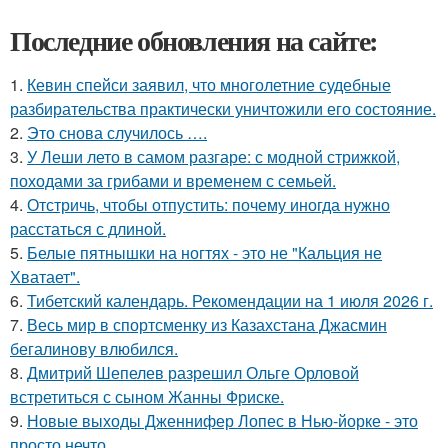
Последние обновления на сайте:
1.
Кевин спейси заявил, что многолетние судебные
разбирательства практически уничтожили его состояние.
2.
Это снова случилось ….
3.
У Леши лето в самом разгаре: с модной стрижкой,
походами за грибами и временем с семьей.
4.
Отстричь, чтобы отпустить: почему иногда нужно
расстаться с длиной.
5.
Белые пятнышки на ногтях - это не "Кальция не
Хватает".
6.
Тибетский календарь. Рекомендации на 1 июля 2026 г.
7.
Весь мир в спортсменку из Казахстана Джасмин
бегалинову влюбился.
8.
Дмитрий Шепелев разрешил Ольге Орловой
встретиться с сыном Жанны Фриске.
9.
Новые выходы Дженнифер Лопес в Нью-йорке - это
просто нечто.