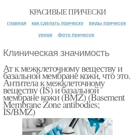
КРАСИВЫЕ ПРИЧЕСКИ
главная
как сделать прическу
виды причесок
уроки
фото причесок
Клиническая значимость
Ат к межклеточному веществу и
базальной мембране кожи, что это.
Антитела к межклеточному
веществу (IS) и базальной
мембране кожи (BMZ) (Basement
Membrane Zone antibodies;
IS/BMZ)