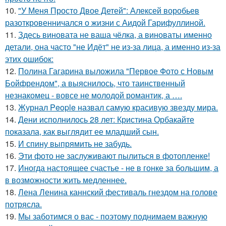
10.
"У Меня Просто Двое Детей": Алексей воробьев
разоткровенничался о жизни с Аидой Гарифуллиной.
11.
Здесь виновата не ваша чёлка, а виноваты именно
детали, она часто "не Идёт" не из-за лица, а именно из-за
этих ошибок:
12.
Полина Гагарина выложила "Первое Фото с Новым
Бойфрендом", а выяснилось, что таинственный
незнакомец - вовсе не молодой романтик, а ….
13.
Журнал People назвал самую красивую звезду мира.
14.
Дени исполнилось 28 лет: Кристина Орбакайте
показала, как выглядит ее младший сын.
15.
И спину выпрямить не забудь.
16.
Эти фото не заслуживают пылиться в фотопленке!
17.
Иногда настоящее счастье - не в гонке за большим, а
в возможности жить медленнее.
18.
Лена Ленина каннский фестиваль гнездом на голове
потрясла.
19.
Мы заботимся о вас - поэтому поднимаем важную