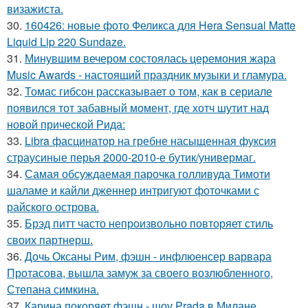
визажиста.
30.
160426: новые фото Феликса для Hera Sensual Matte
Liquid Lip 220 Sundaze.
31.
Минувшим вечером состоялась церемония жара
Music Awards - настоящий праздник музыки и гламура.
32.
Томас гибсон рассказывает о том, как в сериале
появился тот забавный момент, где хотч шутит над
новой прической Рида:
33.
Libra фасцинатор на гребне насыщенная фуксия
страусиные перья 2000-2010-е бутик/универмаг.
34.
Самая обсуждаемая парочка голливуда Тимоти
шаламе и кайли дженнер интригуют фоточками с
райского острова.
35.
Брэд питт часто непроизвольно повторяет стиль
своих партнерш.
36.
Дочь Оксаны Рим, фэшн - инфлюенсер варвара
Протасова, вышла замуж за своего возлюбленного,
Степана симкина.
37.
Карина покоряет фэшн - шоу Prada в Милане.