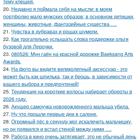
тему клещей.
20.
Недавно я поймала себя на мысли: в моем
портфолио мало мужских образов; в основном детишки,
женщины, животные, фантазийные существа ….
21.
Чувства в дубравах и рощах шумели.
22.
Как трогательно услышать слова поддержки ольги
бузовой для Лерочки.
23.
080526: Мун гаён на красной дорожке Baeksang Arts
Awards.
24.
На фото вы видите великолепный аксессуар - это
может быть как шпилька, так и брошь, в зависимости от
вашего выбора и предпочтений!
25.
Тенденция на короткие волосы набирает обороты в
2026 году.
26.
Акушер самоучка новорожденного малыша убила.
27.
Ну что прошли первые дни в салоне.
28.
Огромный пёс в секунду мог искалечить мальчишку,
но он появился и встал стеной между ними ….
29.
Работа в кино очень затягивает, это не обычный день