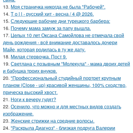
13.
Моя страничка никогда не была "Рабочей".
14.
T o l l - русский хит - весна / 4 @ 2026.
15.
Следующие рабочие дни турецкого барбера:
16.
Почему мама замуж за папу вышла.
17.
Целых 10 лет Оксана Самойлова не отмечала свой
день рождения - всё внимание доставалось дочери
Майе, которая родилась в ту же дату.
18.
Милая стервочка. Пост 9.
19.
Светлана с позывным "Молекула" - мама двоих детей
и бабушка троих внуков.
20.
"Профессиональный студийный портрет крупным
планом (Close - up) красивой женщины, 100% сходство,
прическа высокий хвост.
21.
Ноги к вечеру гудят?
22.
Осенило, что можно и для местных видов создать
изображение.
23.
Женские стрижки на средние волосы.
24.
"Раскрыла Диагноз" - близкая подруга Валерии