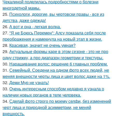
Чекалиной поделилась подробностями о болезни
многодетной мамы.
25.
Психологи, дорогие, вы чертовски правы - все из
детства, даже одежда!
26.
А вот и она - легкая волна.
27.
"Я не Боюсь Перемен": Алсу показала себя после
преображения и намекнула на новый этап в жизни.
28.
Красивая, значит не очень умная?
29.
Актуальные формы каре в этом сезоне - это не про
одну стрижку, а про диапазон геометрии и текстуры.
30.
Наращивание волос: решение 6 главных проблем.
31.
Семейный. Соедени на одном фото всех людей, не
меняя внешности черты лица и цвет волос даже на 1%.
32.
Деми Мур не узнать!
33.
Очень интересным способом недавно я узнала о
наличии новых органов в теле человека.
34.
Сделай фото строго по моему селфи, без изменений
черт лица и природной асимметрии, не меняй
внешность.