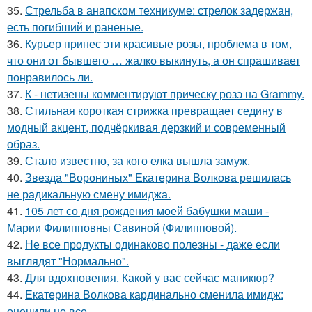
35.
Стрельба в анапском техникуме: стрелок задержан,
есть погибший и раненые.
36.
Курьер принес эти красивые розы, проблема в том,
что они от бывшего … жалко выкинуть, а он спрашивает
понравилось ли.
37.
К - нетизены комментируют прическу розэ на Grammy.
38.
Стильная короткая стрижка превращает седину в
модный акцент, подчёркивая дерзкий и современный
образ.
39.
Стало известно, за кого елка вышла замуж.
40.
Звезда "Ворониных" Екатерина Волкова решилась
не радикальную смену имиджа.
41.
105 лет со дня рождения моей бабушки маши -
Марии Филипповны Савиной (Филипповой).
42.
Не все продукты одинаково полезны - даже если
выглядят "Нормально".
43.
Для вдохновения. Какой у вас сейчас маникюр?
44.
Екатерина Волкова кардинально сменила имидж:
оценили не все.