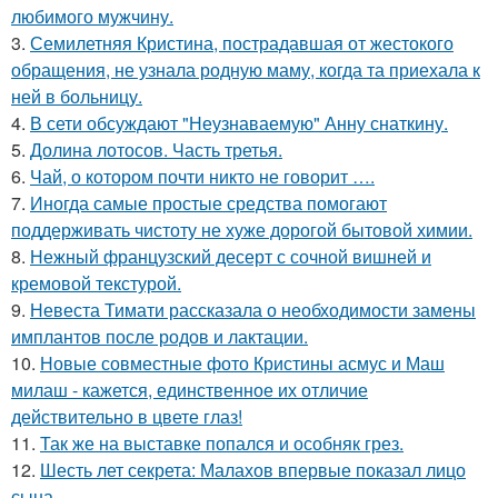
любимого мужчину.
3.
Семилетняя Кристина, пострадавшая от жестокого
обращения, не узнала родную маму, когда та приехала к
ней в больницу.
4.
В сети обсуждают "Неузнаваемую" Анну снаткину.
5.
Долина лотосов. Часть третья.
6.
Чай, о котором почти никто не говорит ….
7.
Иногда самые простые средства помогают
поддерживать чистоту не хуже дорогой бытовой химии.
8.
Нежный французский десерт с сочной вишней и
кремовой текстурой.
9.
Невеста Тимати рассказала о необходимости замены
имплантов после родов и лактации.
10.
Новые совместные фото Кристины асмус и Маш
милаш - кажется, единственное их отличие
действительно в цвете глаз!
11.
Так же на выставке попался и особняк грез.
12.
Шесть лет секрета: Малахов впервые показал лицо
сына.