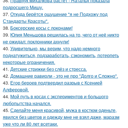
36.
Правнук михалкова растёт - Наталья показала
подросшего Мишу.
37.
Откуда берётся ощущение "я не Подхожу под
Стандарты Красоты".
38.
Боксерские косы с локонами!
39.
Юлия Меньшова решилась на то, чего от неё никто
не ожидал: поклонники ахнули!
40.
Удивительно, мы верим, что надо немного
поднатужиться, подзаработать, сэкономить, потерпеть
некоторые ограничения.
41.
Детские стрижки без слёз и стресса.
42.
Домашние равиоли - это не про "Долго и Сложно".
43.
Егор бероев подтвердил разрыв с Ксенией
Алферовой.
44.
Мой путь в косах с экспериментов и большого
любопытства начался.
45.
Сделайте меня красивой, мужа в костюм оденьте,
явился без цветов и одежду мне не взял даже, маразм
уже что ли 80 лет всетаки.