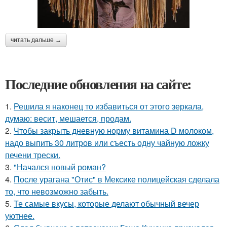
читать дальше →
Последние обновления на сайте:
1.
Решила я наконец то избавиться от этого зеркала,
думаю: весит, мешается, продам.
2.
Чтобы закрыть дневную норму витамина D молоком,
надо выпить 30 литров или съесть одну чайную ложку
печени трески.
3.
"Начался новый роман?
4.
После урагана "Отис" в Мексике полицейская сделала
то, что невозможно забыть.
5.
Те самые вкусы, которые делают обычный вечер
уютнее.