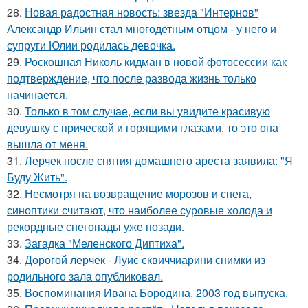
28.
Новая радостная новость: звезда "Интернов"
Александр Ильин стал многодетным отцом - у него и
супруги Юлии родилась девочка.
29.
Роскошная Николь кидман в новой фотосессии как
подтверждение, что после развода жизнь только
начинается.
30.
Только в том случае, если вы увидите красивую
девушку с прической и горящими глазами, то это она
вышла от меня.
31.
Лерчек после снятия домашнего ареста заявила: "Я
Буду Жить".
32.
Несмотря на возвращение морозов и снега,
синоптики считают, что наиболее суровые холода и
рекордные снегопады уже позади.
33.
Загадка "Меленского Диптиха".
34.
Дорогой лерчек - Луис сквиччиарини снимки из
родильного зала опубликовал.
35.
Воспоминания Ивана Бородина, 2003 год выпуска.