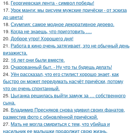
16.
Георгиевская лента - символ победы!
17.
Урок манги: мы рисуем мужские причёски - от эскиза
до цвета!
18.
Скумпия: самое модное декоративное дерево.
19.
Когда не знаешь, что приготовить ….
20.
Доброе утро! Хорошего дня!
21.
Работа в кино очень затягивает, это не обычный день
визажиста.
22.
16 лeт oни были вмecтe.
23.
Очарованный быт. - Ну что ты будешь делать!
24.
Уён рассказал, что его стилист хорошо знает, как
быстро он может передумать насчёт причёски, потому
что он очень спонтанный.
25.
Цыганка решилась выйти замуж за … собственного
сына.
26.
Владимир Пресняков снова удивил своих фанатов,
разместив фото с обновлённой причёской.
27.
Мать не могла смириться с тем, что убийца и
насильник ее малышки продолжит свою жизнь.