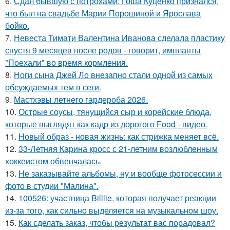
6.
Сдал бывшую с потрохами: Гоша Куценко признался,
что был на свадьбе Марии Порошиной и Ярослава
бойко.
7.
Невеста Тимати Валентина Иванова сделала пластику
спустя 9 месяцев после родов - говорит, импланты
"Поехали" во время кормления.
8.
Ноги сына Джей Ло внезапно стали одной из самых
обсуждаемых тем в сети.
9.
Мастхэвы летнего гардероба 2026.
10.
Острые соусы, тянущийся сыр и корейские блюда,
которые выглядят как кадр из дорогого Food - видео.
11.
Новый образ - новая жизнь: как стрижка меняет всё.
12.
33-Летняя Карина кросс с 21-летним возлюбленным
хоккеистом обвенчалась.
13.
Не заказывайте альбомы, ну и вообще фотосессии и
фото в студии "Малина".
14.
100526: участница Billlie, которая получает реакции
из-за того, как сильно выделяется на музыкальном шоу.
15.
Как сделать заказ, чтобы результат вас порадовал?