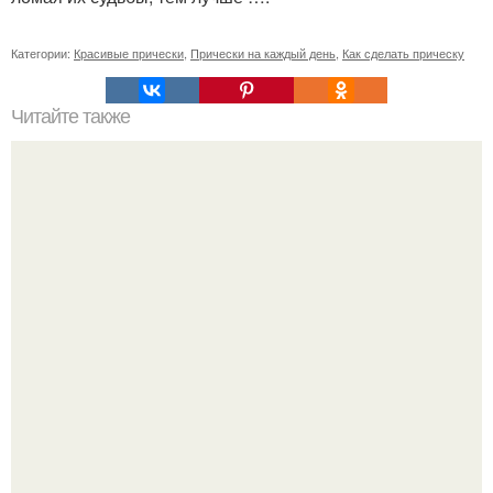
Категории:
Красивые прически
,
Прически на каждый день
,
Как сделать прическу
Читайте также
Как лучше спать с собранными волосами или
распущенными. Эффективный уход за волосами перед
сном для их ночного восстановления