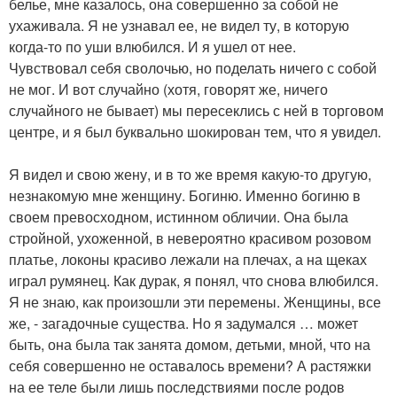
белье, мне казалось, она совершенно за собой не
ухаживала. Я не узнавал ее, не видел ту, в которую
когда-то по уши влюбился. И я ушел от нее.
Чувствовал себя сволочью, но поделать ничего с сoбой
не мог. И вот случайно (хотя, говорят же, ничего
случайного не бывает) мы пересеклись с ней в торговом
центре, и я был буквально шокирован тем, что я увидел.
Я видел и свою жену, и в то же время какую-то другую,
незнакомую мне женщину. Богиню. Именно богиню в
своем превосходном, истинном обличии. Она была
стройной, ухоженной, в невероятно красивом розовом
платье, локоны красиво лежали на плечах, а на щеках
играл румянец. Как дурак, я понял, что снова влюбился.
Я не знаю, как произошли эти перемены. Женщины, все
же, - загадочные существа. Но я задумался … может
быть, она была так занята домом, детьми, мной, что на
себя совершенно не оставалось времени? А растяжки
на ее теле были лишь последствиями после родов