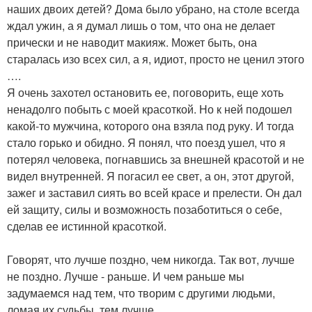
наших двоих детей? Дома было убрано, на столе всегда
ждал ужин, а я думал лишь о том, что она не делает
прически и не наводит макияж. Может быть, она
старалась изо всех сил, а я, идиот, просто не ценил этого
….
Я очень захотел остановить ее, поговорить, еще хоть
ненадолго побыть с моей красоткой. Но к ней подошел
какой-то мужчина, которого она взяла под руку. И тогда
стало горько и обидно. Я понял, что поезд ушел, что я
потерял человека, погнавшись за внешней красотой и не
видел внутренней. Я погасил ее свет, а он, этот другой,
зажег и заставил сиять во всей красе и прелести. Он дал
ей защиту, силы и возможность позаботиться о себе,
сделав ее истинной красоткой.
Говорят, что лучше поздно, чем никогда. Так вот, лучше
не поздно. Лучше - раньше. И чем раньше мы
задумаемся над тем, что творим с другими людьми,
ломая их судьбы, тем лучше ….