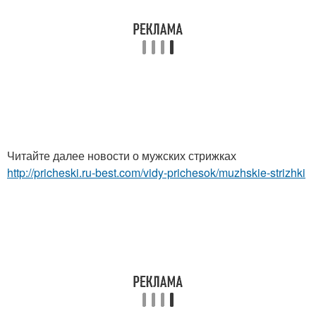
Читайте далее новости о мужских стрижках
http://pricheski.ru-best.com/vidy-prichesok/muzhskie-strizhki