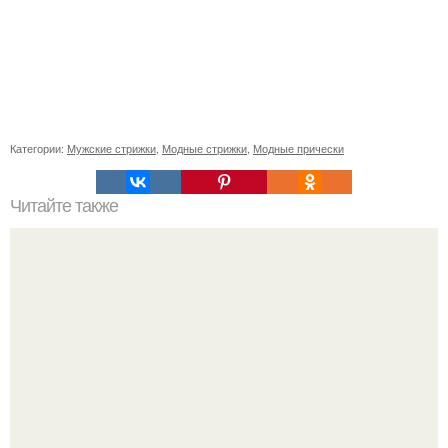
Категории:
Мужские стрижки
,
Модные стрижки
,
Модные прически
Читайте также
Челлендж 7 СЕКУНД. 7 Second Challenge - ваш друг дает
вам задание, вы должны выполнить его всего за 7
секунд.