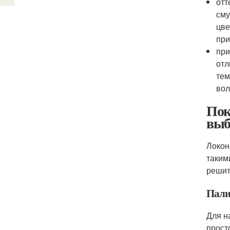
отт
сму
цве
при
при
отл
тем
вол
Пок
выб
Локон
таким
решит
Пали
Для н
прост