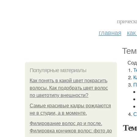
прическ
главная
как
Тем
Сод
Т
Популярные материалы
К
Как понять в какой цвет покрасить
П
волосы. Как подобрать цвет волос
по цветотипу внешности?
Самые красивые кадры рождаются
не в студии, а в моменте.
С
Филирование волос до и после.
Тем
Филировка кончиков волос: фото до