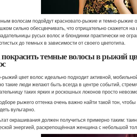
ным волосам подойдут красновато-рыжие и темно-рыжие от
шком сильно обесцвечивать, что отрицательно скажется на 
адательницы русых волос и блондинки практически не огра
отистых до темных в зависимости от своего цветотипа.
 покрасить темные волосы в рыжий цве
ос
-рыжий цвет волос идеально подходит активной, мобильно
о такие люди желают быть всегда в центре событий, стрем
ательницу таких ярких и роскошных локонов просто невозм
одборе рыжего оттенка очень важно найти такой тон, чтобы 
деть вульгарно.
ьтат окрашивания должен получиться примерно таким: таин
еской энергией, раскрепощённая женщина с небольшой тол