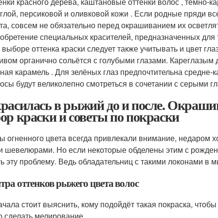
енки красного дерева, каштановые оттенки волос , тёмно-
глой, персиковой и оливковой кожи . Если родные пряди вс
та, совсем не обязательно перед окрашиванием их осветля
обретение специальных красителей, предназначенных для 
 выборе оттенка краски следует также учитывать и цвет гл
ивом органично сольётся с голубыми глазами. Кареглазым 
ная карамель . Для зелёных глаз предпочтительна средне-
осы будут великолепно смотреться в сочетании с серыми гл
расилась в рыжий до и после. Окрашив
ор краски и советы по покраски
ы огненного цвета всегда привлекали внимание, недаром х
и шевелюрами. Но если некоторые обделены этим с рождени
ь эту проблему. Ведь обладательниц с такими локонами в 
тра оттенков рыжего цвета волос
ачала стоит выяснить, кому подойдёт такая покраска, чтобы
о сделать мелирование.