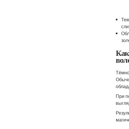
Тем
сли
Обл
зол
Как
вол
Тёмно
Обычн
облад
При п
выгля
Резул
магич