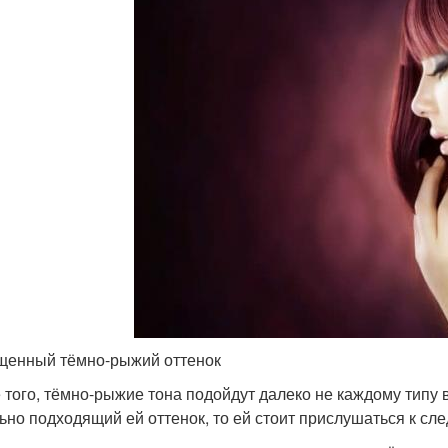
енный тёмно-рыжий оттенок
 того, тёмно-рыжие тона подойдут далеко не каждому типу 
ьно подходящий ей оттенок, то ей стоит прислушаться к сл