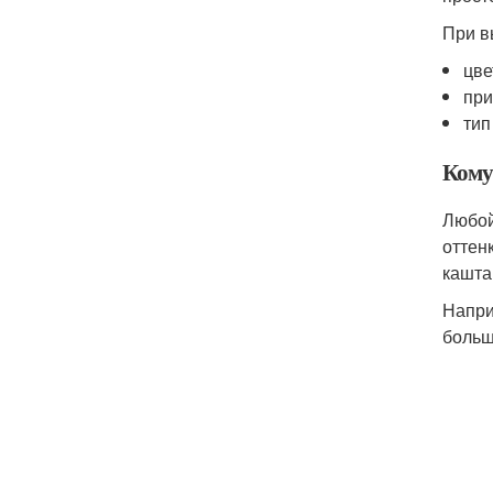
При в
цве
при
тип
Кому
Любой
оттен
кашта
Напри
больш