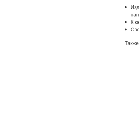
Изд
нап
К к
Све
Также