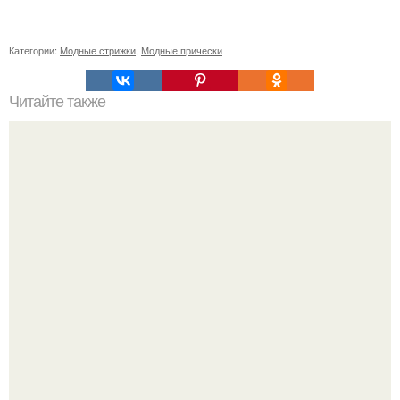
Категории:
Модные стрижки
,
Модные прически
Читайте также
Как бороться с секущимися кончиками волос?