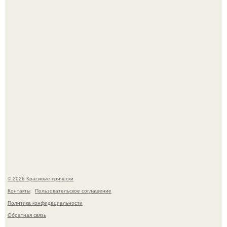
Жил - был дракон.
Моника беллуччи, наша вечная икона стиля, снова в
центре внимания!
© 2026 Красивые прически
Контакты
Пользовательское соглашение
Политика конфидециальности
Обратная связь