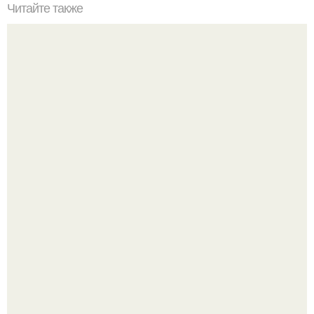
Читайте также
Что должно быть у девушке в сумке. Что должно лежать
в сумке у каждой девушки?
Многие держат касторовое масло дома только для волос
или ресниц.