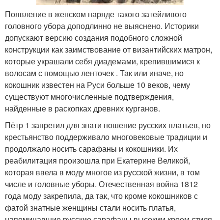
Появление в женском наряде такого затейливого
головного убора доподлинно не выяснено. Историки
допускают версию создания подобного сложной
конструкции как заимствование от византийских матрон,
которые украшали себя диадемами, крепившимися к
волосам с помощью ленточек . Так или иначе, но
кокошник известен на Руси больше 10 веков, чему
существуют многочисленные подтверждения,
найденные в раскопках древних курганов.
Пётр 1 запретил для знати ношение русских платьев, но
крестьянство поддерживало многовековые традиции и
продолжало носить сарафаны и кокошники. Их
реабилитация произошла при Екатерине Великой,
которая ввела в моду многое из русской жизни, в том
числе и головные уборы. Отечественная война 1812
года моду закрепила, да так, что кроме кокошников с
фатой знатные женщины стали носить платья,
напоминавшие русские сарафаны высоким кроем стиля