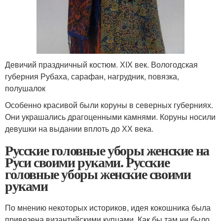
Девичий праздничный костюм. ХIХ век. Вологодская
губерния Рубаха, сарафан, нагрудник, повязка,
полушалок
Особенно красивой были коруны в северных губерниях.
Они украшались драгоценными камнями. Коруны носили
девушки на выдании вплоть до ХХ века.
Русские головные уборы женские на
Руси своими руками. Русские
головные уборы женские своими
руками
По мнению некоторых историков, идея кокошника была
привезена византийскими купцами. Как бы там ни было,