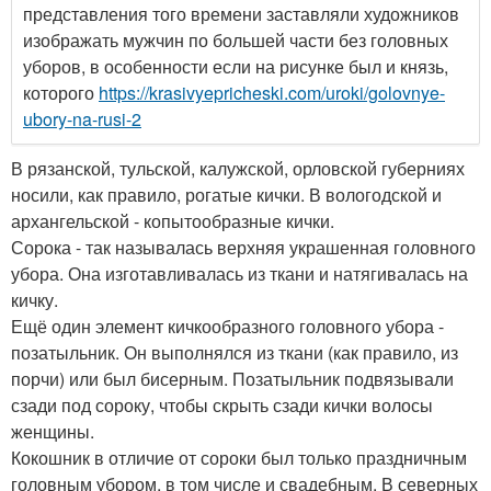
представления того времени заставляли художников
изображать мужчин по большей части без головных
уборов, в особенности если на рисунке был и князь,
которого
https://krasivyepricheski.com/uroki/golovnye-
ubory-na-rusi-2
В рязанской, тульской, калужской, орловской губерниях
носили, как правило, рогатые кички. В вологодской и
архангельской - копытообразные кички.
Сорока - так называлась верхняя украшенная головного
убора. Она изготавливалась из ткани и натягивалась на
кичку.
Ещё один элемент кичкообразного головного убора -
позатыльник. Он выполнялся из ткани (как правило, из
порчи) или был бисерным. Позатыльник подвязывали
сзади под сороку, чтобы скрыть сзади кички волосы
женщины.
Кокошник в отличие от сороки был только праздничным
головным убором, в том числе и свадебным. В северных