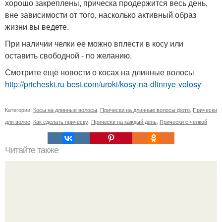
хорошо закреплены, прическа продержится весь день,
вне зависимости от того, насколько активный образ
жизни вы ведете.
При наличии челки ее можно вплести в косу или
оставить свободной - по желанию.
Смотрите ещё новости о косах на длинные волосы
http://pricheski.ru-best.com/uroki/kosy-na-dlinnye-volosy
Категории:
Косы на длинные волосы
,
Прически на длинные волосы фото
,
Прически
для волос
,
Как сделать прическу
,
Прически на каждый день
,
Прически с челкой
Читайте также