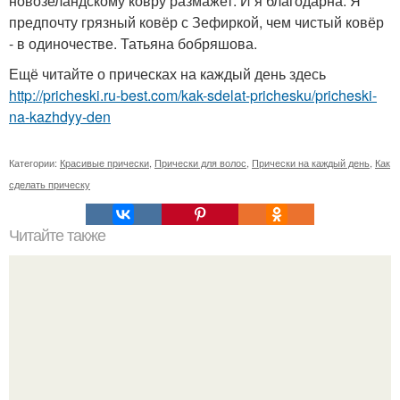
новозеландскому ковру размажет. И я благодарна. Я
предпочту грязный ковёр с Зефиркой, чем чистый ковёр
- в одиночестве. Татьяна бобряшова.
Ещё читайте о прическах на каждый день здесь
http://pricheski.ru-best.com/kak-sdelat-prichesku/pricheski-
na-kazhdyy-den
Категории:
Красивые прически
,
Прически для волос
,
Прически на каждый день
,
Как
сделать прическу
Читайте также
Фотоплан на лето? Июнь?