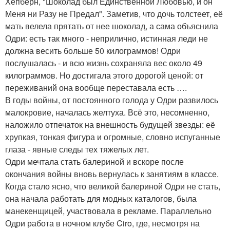
Хепберн, "Шоколад был Единственной Любовью, и он
Меня ни Разу не Предал". Заметив, что дочь толстеет, её
мать велела прятать от нее шоколад, а сама объяснила
Одри: есть так много - неприлично, истинная леди не
должна весить больше 50 килограммов! Одри
послушалась - и всю жизнь сохраняла вес около 49
килограммов. Но достигала этого дорогой ценой: от
переживаний она вообще переставала есть ….
В годы войны, от постоянного голода у Одри развилось
малокровие, началась желтуха. Всё это, несомненно,
наложило отпечаток на внешность будущей звезды: её
хрупкая, тонкая фигура и огромные, словно испуганные
глаза - явные следы тех тяжелых лет.
Одри мечтала стать балериной и вскоре после
окончания войны вновь вернулась к занятиям в классе.
Когда стало ясно, что великой балериной Одри не стать,
она начала работать для модных каталогов, была
манекенщицей, участвовала в рекламе. Параллельно
Одри работа в ночном клубе Ciro, где, несмотря на