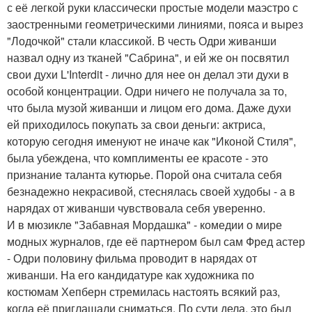
с её легкой руки классически простые модели маэстро с
заостренными геометрическими линиями, пояса и вырез
"Лодочкой" стали классикой. В честь Одри живанши
назвал одну из тканей "Сабрина", и ей же он посвятил
свои духи L'Interdit - лично для нее он делал эти духи в
особой концентрации. Одри ничего не получала за то,
что была музой живанши и лицом его дома. Даже духи
ей приходилось покупать за свои деньги: актриса,
которую сегодня именуют не иначе как "Иконой Стиля",
была убеждена, что комплименты ее красоте - это
признание таланта кутюрье. Порой она считала себя
безнадежно некрасивой, стеснялась своей худобы - а в
нарядах от живанши чувствовала себя уверенно.
И в мюзикле "Забавная Мордашка" - комедии о мире
модных журналов, где её партнером был сам Фред астер
- Одри половину фильма проводит в нарядах от
живанши. На его кандидатуре как художника по
костюмам Хепберн стремилась настоять всякий раз,
когда её приглашали сниматься. По сути дела, это был