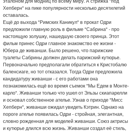
эталоном для модниц по всему миру. А стрижка "под
Хепберн" на пике популярности несколько десятилетий
оставалась.
Ещё до выхода "Римских Каникул" в прокат Одри
предложили главную роль в фильме "Сабрина" - про
настоящую золушку, нашедшую своего принца. Этот
фильм принес Одри главное знакомство ее жизни -
Юбера де живанши. Было решено, что парижские
туалеты Сабрины должен делать парижский кутюрье.
Первоначально предполагали обратиться к Кристобалю
баленсиаге, но тот отказался. Тогда Одри предложила
кандидатуру живанши - с его работами она
познакомилась ещё во время съемок "Мы Едем в Монте-
карло". Живанши только что ушел от Эльзы скиапарелли
и основал собственное ателье. Узнав о приходе "Мисс
Хепберн", живанши ожидал увидеть Кэтрин. Однако на
пороге ателье появилась Одри - стройная, элегантная,
словно рожденная для моделей живанши. Союз актрисы
и кутюрье длился всю жизнь. Живанши создал её стиль,