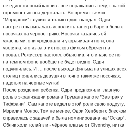
ее единственный каприз - все поражались тому, с какой
скромностью она держалась. Во время съемок
"Мордашки" случился только один скандал: Одри
наотрез отказывалась исполнять танец в баре в белых
носочках на черное трико. Носочки казались ей
ужасными, они уродовали и укорачивали ноги, она
уверяла, что из-за этих носков фильм обречен на
провал. Режиссер настоял, объяснив, что иначе ее ног
на темном фоне вообще не будет видно. Одри
подчинилась. И … после выхода фильма на улицах всех
столиц появились девушки в точно таких же носочках,
надетых на черные чулки!
После рождения ребенка, Одри предложили главную
роль в экранизации романа Трумана капоте "Завтрак у
Тиффани". Сам капоте видел в этой роли свою подругу,
Мэрилин Монро. Тем не менее, Одри Хепберн с блеском
справилась с задачей и была номинирована на "Оскар".
Облик холи голайтли - чёрное платье от Givenchy, нитка