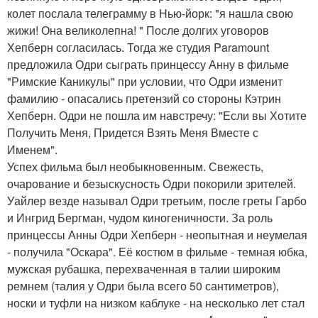
колет послала телеграмму в Нью-йорк: "я нашла свою
жижи! Она великолепна! " После долгих уговоров
Хепберн согласилась. Тогда же студия Paramount
предложила Одри сыграть принцессу Анну в фильме
"Римские Каникулы" при условии, что Одри изменит
фамилию - опасались претензий со стороны Кэтрин
Хепберн. Одри не пошла им навстречу: "Если вы Хотите
Получить Меня, Придется Взять Меня Вместе с
Именем".
Успех фильма был необыкновенным. Свежесть,
очарование и безыскусность Одри покорили зрителей.
Уайлер везде называл Одри третьим, после греты Гарбо
и Ингрид Бергман, чудом киногеничности. За роль
принцессы Анны Одри Хепберн - неопытная и неумелая
- получила "Оскара". Её костюм в фильме - темная юбка,
мужская рубашка, перехваченная в талии широким
ремнем (талия у Одри была всего 50 сантиметров),
носки и туфли на низком каблуке - на несколько лет стал