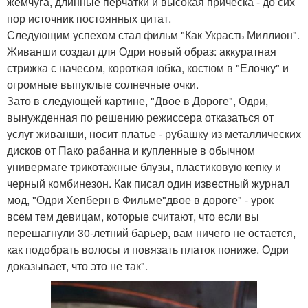
жемчуга, длинные перчатки и высокая прическа - до сих
пор источник постоянных цитат.
Следующим успехом стал фильм "Как Украсть Миллион".
Живанши создал для Одри новый образ: аккуратная
стрижка с начесом, короткая юбка, костюм в "Елочку" и
огромные выпуклые солнечные очки.
Зато в следующей картине, "Двое в Дороге", Одри,
вынужденная по решению режиссера отказаться от
услуг живанши, носит платье - рубашку из металлических
дисков от Пако рабанна и купленные в обычном
универмаге трикотажные блузы, пластиковую кепку и
черный комбинезон. Как писал один известный журнал
мод, "Одри Хепберн в Фильме"двое в дороге" - урок
всем тем девицам, которые считают, что если вы
перешагнули 30-летний барьер, вам ничего не остается,
как подобрать волосы и повязать платок пониже. Одри
доказывает, что это не так".