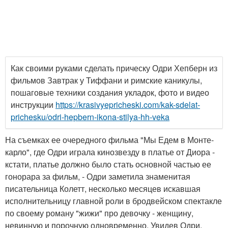
Как своими руками сделать прическу Одри Хепберн из
фильмов Завтрак у Тиффани и римские каникулы,
пошаговые техники создания укладок, фото и видео
инструкции
https://krasivyepricheski.com/kak-sdelat-
prichesku/odri-hepbern-ikona-stilya-hh-veka
На съемках ее очередного фильма "Мы Едем в Монте-
карло", где Одри играла кинозвезду в платье от Диора -
кстати, платье должно было стать основной частью ее
гонорара за фильм, - Одри заметила знаменитая
писательница Колетт, несколько месяцев искавшая
исполнительницу главной роли в бродвейском спектакле
по своему роману "жижи" про девочку - женщину,
невинную и порочную одновременно. Увидев Одри,