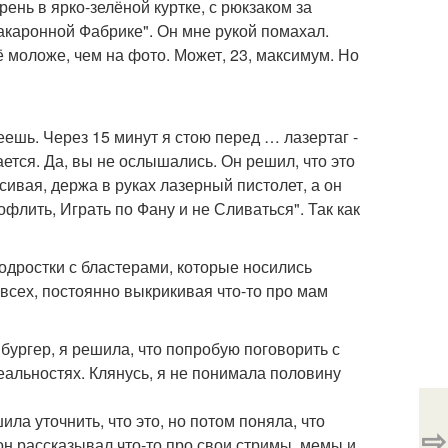
арень в ярко-зелёной куртке, с рюкзаком за
акаронной Фабрике". Он мне рукой помахал.
ё моложе, чем на фото. Может, 23, максимум. Но
леешь. Через 15 минут я стою перед … лазертаг -
ается. Да, вы не ослышались. Он решил, что это
ивая, держа в руках лазерный пистолет, а он
флить, Играть по Фану и не Сливаться". Так как
подростки с бластерами, которые носились
 всех, постоянно выкрикивая что-то про мам
 бургер, я решила, что попробую поговорить с
еальностях. Клянусь, я не понимала половину
ила уточнить, что это, но потом поняла, что
⇨
 он рассказывал что-то про свои стримы, мемы и