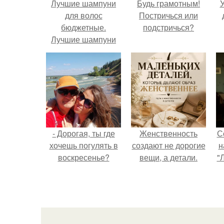
Лучшие шампуни
Будь грамотным!
У
для волос
Постричься или
бюджетные.
подстричься?
Лучшие шампуни
для тонких жирных
волос
- Дорогая, ты где
Женственность
С
хочешь погулять в
создают не дорогие
н
воскресенье?
вещи, а детали.
"
ш
з