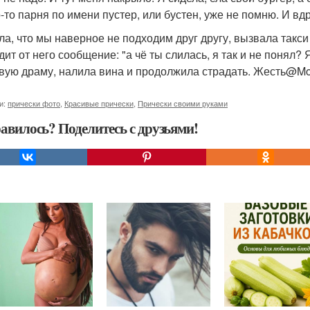
-то парня по имени пустер, или бустен, уже не помню. И вдр
ла, что мы наверное не подходим друг другу, вызвала такси
дит от него сообщение: "а чё ты слилась, я так и не понял?
вую драму, налила вина и продолжила страдать. Жесть@Mo
и:
прически фото
,
Красивые прически
,
Прически своими руками
авилось? Поделитесь с друзьями!