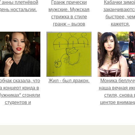
 анны плетнёвой
Гранж прически
Кабачки зимо
день ностальгии.
мужские. Мужская
заканчиваютс
стрижка в стиле
быстрее, че
гранж – вызов
кажется.
стандарту
обчак сказала, что
Жил - был дракон.
Моника беллуч
а концерт крида в
наша вечная ик
Лужниках" сгоняли
стиля, снова 
студентов и
центре вниман
кольников, чтобы
абить зал, но даже
так везде были
пустоты.