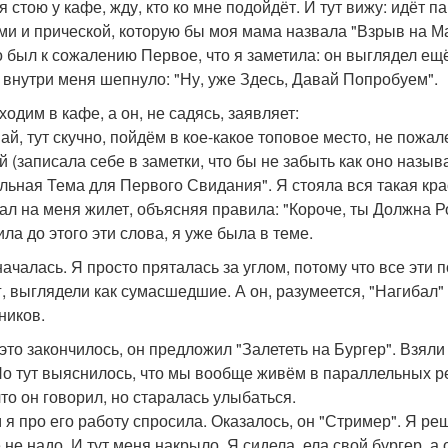
я стою у кафе, жду, кто ко мне подойдёт. И тут вижу: идёт п
ми и прической, которую бы моя мама назвала "Взрыв на М
о был к сожалению Первое, что я заметила: он выглядел ещ
о внутри меня шепнуло: "Ну, уже Здесь, Давай Попробуем".
одим в кафе, а он, не садясь, заявляет:
шай, тут скучно, пойдём в кое-какое топовое место, не пожа
й (записала себе в заметки, что бы не забыть как оно назыв
льная Тема для Первого Свидания". Я стояла вся такая крас
ал на меня жилет, объясняя правила: "Короче, ты Должна Ро
ила до этого эти слова, я уже была в теме.
началась. Я просто пряталась за углом, потому что все эти 
г, выглядели как сумасшедшие. А он, разумеется, "Нагибал"
ников.
 это закончилось, он предложил "Залететь на Бургер". Взяли
Но тут выяснилось, что мы вообще живём в параллельных р
что он говорил, но старалась улыбаться.
 я про его работу спросила. Оказалось, он "Стример". Я реш
 не надо. И тут меня накрыло. Я сидела, ела свой бургер, а