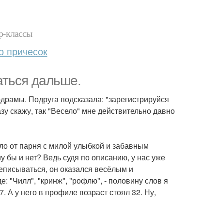
р-классы
о причесок
аться дальше.
одрамы. Подруга подсказала: "зарегистрируйся
азу скажу, так "Весело" мне действительно давно
ло от парня с милой улыбкой и забавным
 бы и нет? Ведь судя по описанию, у нас уже
писываться, он оказался весёлым и
: "Чилл", "кринж", "рофлю", - половину слов я
. А у него в профиле возраст стоял 32. Ну,