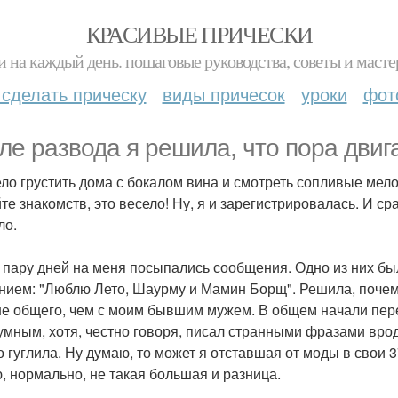
КРАСИВЫЕ ПРИЧЕСКИ
и на каждый день. пошаговые руководства, советы и масте
 сделать прическу
виды причесок
уроки
фот
ле развода я решила, что пора двиг
ло грустить дома с бокалом вина и смотреть сопливые мел
йте знакомств, это весело! Ну, я и зарегистрировалась. И ср
ло.
 пару дней на меня посыпались сообщения. Одно из них бы
нием: "Люблю Лето, Шаурму и Мамин Борщ". Решила, почему
е общего, чем с моим бывшим мужем. В общем начали пере
умным, хотя, честно говоря, писал странными фразами вроде
о гуглила. Ну думаю, то может я отставшая от моды в свои 37
, нормально, не такая большая и разница.