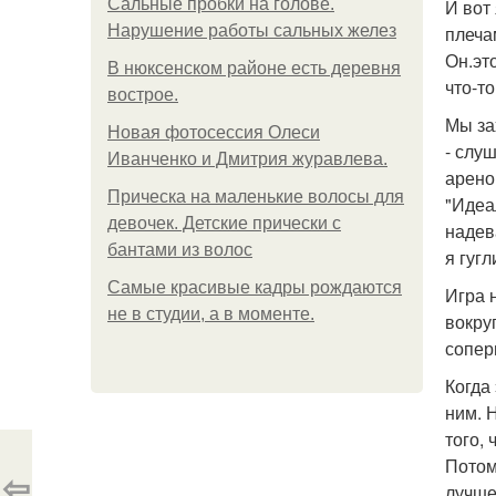
Сальные пробки на голове.
И вот 
Нарушение работы сальных желез
плеча
Он.эт
В нюксенском районе есть деревня
что-т
вострое.
Мы зах
Новая фотосессия Олеси
- слу
Иванченко и Дмитрия журавлева.
арено
Прическа на маленькие волосы для
"Идеа
девочек. Детские прически с
надев
бантами из волос
я гугл
Самые красивые кадры рождаются
Игра 
не в студии, а в моменте.
вокру
сопер
Когда
ним. 
того, 
Потом
⇦
лучше