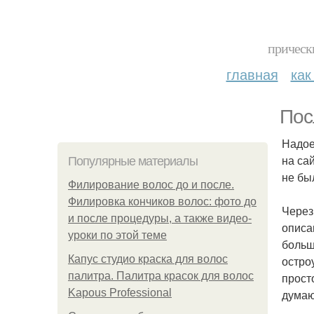
прическ
главная
как
Пос
Надое
на са
Популярные материалы
не бы
Филирование волос до и после.
Филировка кончиков волос: фото до
Через
и после процедуры, а также видео-
описа
уроки по этой теме
больш
Капус студио краска для волос
остро
палитра. Палитра красок для волос
прост
Kapous Professional
думаю