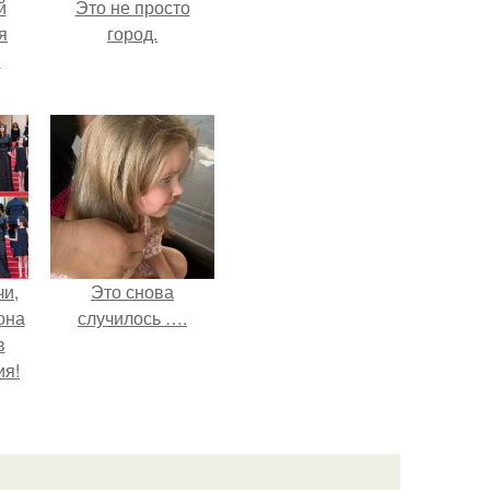
й
Это не просто
я
город.
м
чи,
Это снова
она
случилось ….
в
ия!