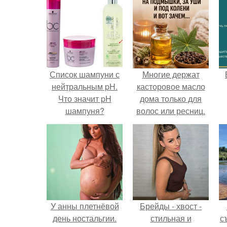
Список шампуни с
Многие держат
нейтральным pH.
касторовое масло
Что значит pH
дома только для
шампуня?
волос или ресниц.
У анны плетнёвой
Брейды - хвост -
день ностальгии.
стильная и
с