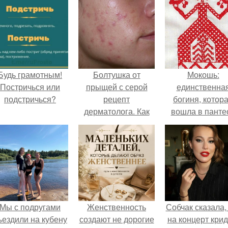
Будь грамотным!
Болтушка от
Мокошь:
Постричься или
прыщей с серой
единственна
подстричься?
рецепт
богиня, котор
дерматолога. Как
вошла в панте
сделать болтушку
князя Владими
от прыщей: рецепт
дерматолога
Мы с подругами
Женственность
Собчак сказала,
ъездили на кубену
создают не дорогие
на концерт крид