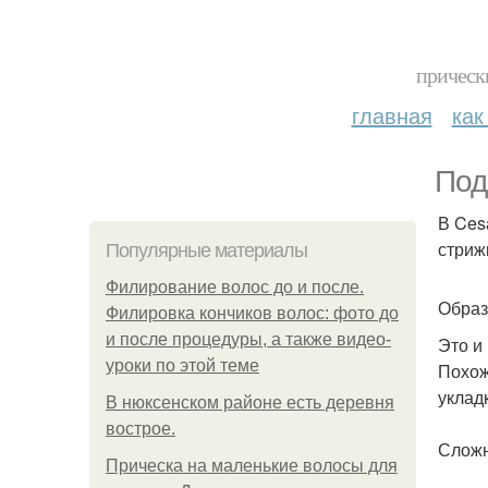
прическ
главная
как
Под
В Ces
стриж
Популярные материалы
Филирование волос до и после.
Образ
Филировка кончиков волос: фото до
и после процедуры, а также видео-
Это и 
уроки по этой теме
Похож
уклад
В нюксенском районе есть деревня
вострое.
Сложн
Прическа на маленькие волосы для