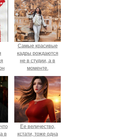
Самые красивые
я
кадры рождаются
ая
не в студии, а в
он
моменте.
ра.
 что
Ее величество,
а в
кстати, тоже одна