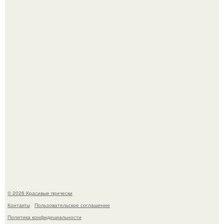
Моника беллуччи, наша вечная икона стиля, снова в
центре внимания!
Борющийся с раком поджелудочной железы Евгений
Алдонин вернулся в Москву после почти года лечения в
Германии.
© 2026 Красивые прически
Контакты
Пользовательское соглашение
Политика конфидециальности