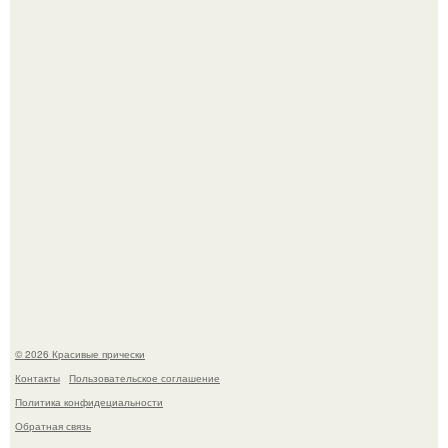
Это снова случилось ….
Борющийся с раком поджелудочной железы Евгений
Алдонин вернулся в Москву после почти года лечения в
Германии.
© 2026 Красивые прически
Контакты
Пользовательское соглашение
Политика конфидециальности
Обратная связь