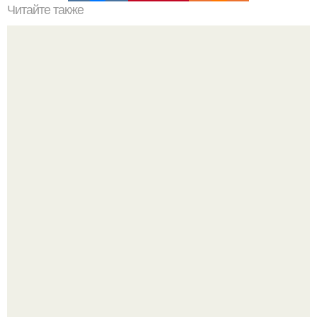
Читайте также
Программа онлайн цвет волос. Подбор причесок онлайн
Будь грамотным! Постричься или подстричься?