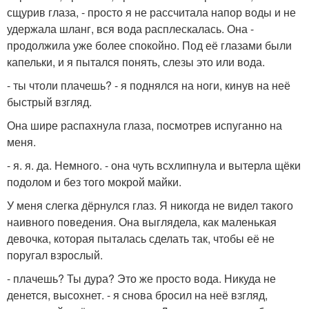
сщурив глаза, - просто я не рассчитала напор воды и не
удержала шланг, вся вода расплескалась. Она -
продолжила уже более спокойно. Под её глазами были
капельки, и я пытался понять, слезы это или вода.
- ты чтоли плачешь? - я поднялся на ноги, кинув на неё
быстрый взгляд.
Она шире распахнула глаза, посмотрев испуганно на
меня.
- я. я. да. Немного. - она чуть всхлипнула и вытерла щёки
подолом и без того мокрой майки.
У меня слегка дёрнулся глаз. Я никогда не видел такого
наивного поведения. Она выглядела, как маленькая
девочка, которая пыталась сделать так, чтобы её не
поругал взрослый.
- плачешь? Ты дура? Это же просто вода. Никуда не
денется, высохнет. - я снова бросил на неё взгляд,