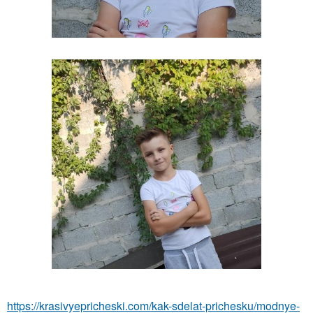
https://krasivyepricheski.com/kak-sdelat-prichesku/modnye-