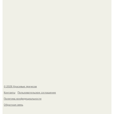
Мы с подругами съездили на кубену с палатками - и это
был тот самый отдых, после которого долго смеёшься,
вспоминая каждую мелочь!
Женственность создают не дорогие вещи, а детали.
© 2026 Красивые прически
Контакты
Пользовательское соглашение
Политика конфидециальности
Обратная связь