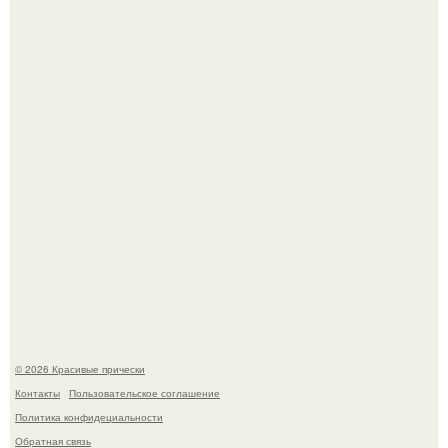
Моника беллуччи, наша вечная икона стиля, снова в
центре внимания!
Борющийся с раком поджелудочной железы Евгений
Алдонин вернулся в Москву после почти года лечения в
Германии.
© 2026 Красивые прически
Контакты
Пользовательское соглашение
Политика конфидециальности
Обратная связь