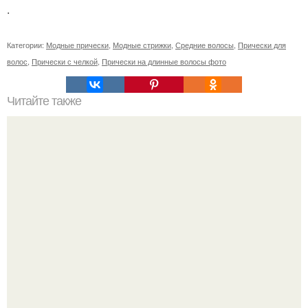
.
Категории:
Модные прически
,
Модные стрижки
,
Средние волосы
,
Прически для
волос
,
Прически с челкой
,
Прически на длинные волосы фото
Читайте также
Как сделать так, чтобы мужчина сходил по тебе с ума.
Как заставить мужчину сходить от тебя с ума: 10
работающих способов: