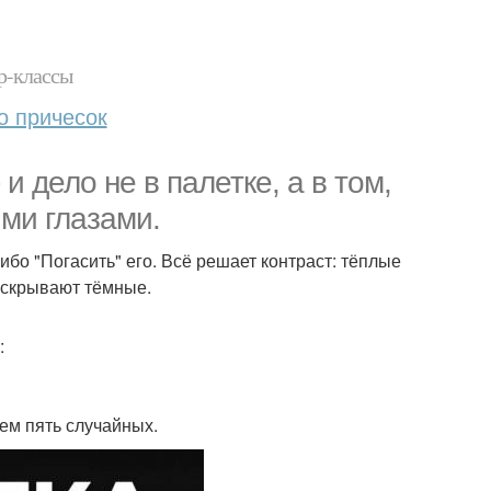
р-классы
о причесок
и дело не в палетке, а в том,
ими глазами.
либо "Погасить" его. Всё решает контраст: тёплые
аскрывают тёмные.
:
чем пять случайных.