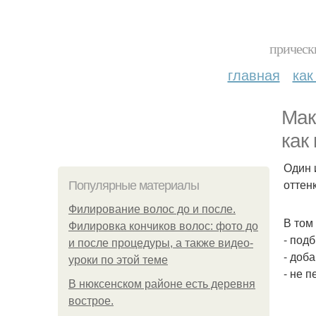
прическ
главная
как
Мак
как
Один 
оттен
Популярные материалы
Филирование волос до и после.
В том
Филировка кончиков волос: фото до
- подб
и после процедуры, а также видео-
- доб
уроки по этой теме
- не 
В нюксенском районе есть деревня
вострое.