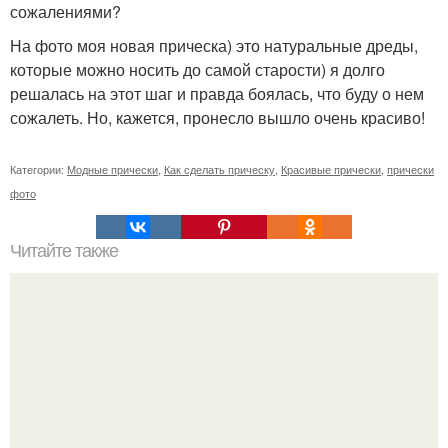
сожалениями?
На фото моя новая прическа) это натуральные дреды,
которые можно носить до самой старости) я долго
решалась на этот шаг и правда боялась, что буду о нем
сожалеть. Но, кажется, пронесло вышло очень красиво!
Категории:
Модные прически
,
Как сделать прическу
,
Красивые прически
,
прически
фото
Читайте также
Корейский уход за волосами. Моя корейская косметика