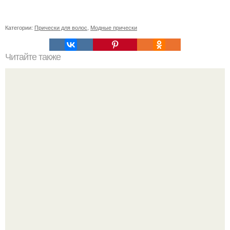
Категории:
Прически для волос
,
Модные прически
Читайте также
Лайфхаки для девушек по уходу за собой. Зачем
женщине ухаживать за собой?