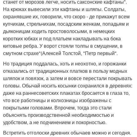
станет от морозов легче, носить саксонские кафтаны".
На крюках вывесили эти кафтаны и шляпы. Солдаты,
охранявшие их, говорили, что скоро - де прикажут всем
купчихам, стрельчихам, посадским женкам, попадьям и
дьяконицам ходить простоволосыми, в немецких
коротких юбках и под платьем накладывать на бока
китовые ребра. У ворот стояли толпы в смущении, в
смутном страхе"(Алексей Толстой, "Петр первый".
Но традиция поддалась, хоть и неохотно, и горожанки
отказались от традиционных платков в пользу модных
шляпок и повязок, а затем и вовсе перестали покрывать
головы. Обычай носить косынки сохранился в деревнях:
даже на раннесоветских плакатах бросается в глаза то,
что все работницы и колхозницы изображены с
покрытыми головами. Впрочем, тогда это стали
объяснять производственной необходимостью и
удобством, а не подчинением и покорностью.
Встретить отголоски древних обычаев можно и сегодня.