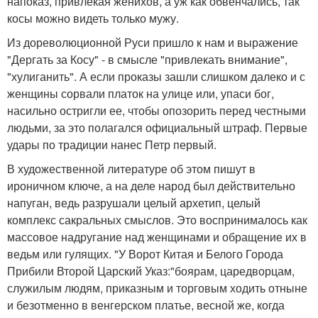
напоказ, привлекая женихов, а уж как обвенчались, так
косы можно видеть только мужу.
Из дореволюционной Руси пришло к нам и выражение
"Дергать за Косу" - в смысле "привлекать внимание",
"хулиганить". А если проказы зашли слишком далеко и с
женщины сорвали платок на улице или, упаси бог,
насильно остригли ее, чтобы опозорить перед честными
людьми, за это полагался официальный штраф. Первые
удары по традиции нанес Петр первый.
В художественной литературе об этом пишут в
ироничном ключе, а на деле народ был действительно
напуган, ведь разрушали целый архетип, целый
комплекс сакральных смыслов. Это воспринималось как
массовое надругание над женщинами и обращение их в
ведьм или гулящих. "У Ворот Китая и Белого Города
Прибили Второй Царский Указ:"боярам, царедворцам,
служилым людям, приказным и торговым ходить отныне
и безотменно в венгерском платье, весной же, когда