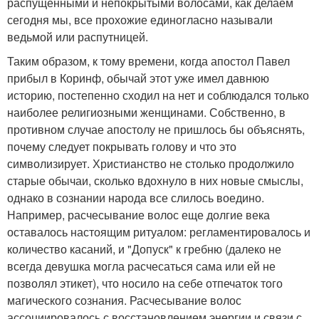
распущенными и непокрытыми волосами, как делаем
сегодня мы, все прохожие единогласно называли
ведьмой или распутницей.
Таким образом, к тому времени, когда апостол Павел
прибыл в Коринф, обычай этот уже имел давнюю
историю, постепенно сходил на нет и соблюдался только
наиболее религиозными женщинами. Собственно, в
противном случае апостолу не пришлось бы объяснять,
почему следует покрывать голову и что это
символизирует. Христианство не столько продолжило
старые обычаи, сколько вдохнуло в них новые смыслы,
однако в сознании народа все слилось воедино.
Например, расчесывание волос еще долгие века
оставалось настоящим ритуалом: регламентировалось и
количество касаний, и "Допуск" к гребню (далеко не
всегда девушка могла расчесаться сама или ей не
позволял этикет), что носило на себе отпечаток того
магического сознания. Расчесывание волос
ассоциировалось с восстановлением энергии и связи с