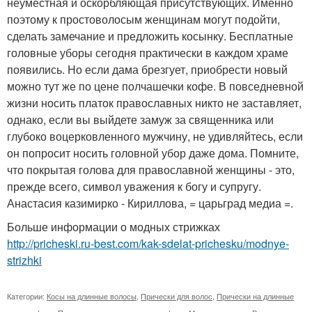
неуместная и оскорбляющая присутствующих. Именно
поэтому к простоволосым женщинам могут подойти,
сделать замечание и предложить косынку. Бесплатные
головные уборы сегодня практически в каждом храме
появились. Но если дама брезгует, приобрести новый
можно тут же по цене полчашечки кофе. В повседневной
жизни носить платок православных никто не заставляет,
однако, если вы выйдете замуж за священника или
глубоко воцерковленного мужчину, не удивляйтесь, если
он попросит носить головной убор даже дома. Помните,
что покрытая голова для православной женщины - это,
прежде всего, символ уважения к богу и супругу.
Анастасия казимирко - Кириллова, = царьград медиа =.
Больше информации о модных стрижках
http://pricheski.ru-best.com/kak-sdelat-prichesku/modnye-
strizhki
Категории:
Косы на длинные волосы
,
Прически для волос
,
Прически на длинные