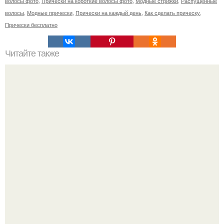
волосы фото
,
Прически на короткие волосы фото
,
Модные стрижки
,
Распущенные
волосы
,
Модные прически
,
Прически на каждый день
,
Как сделать прическу
,
Прически бесплатно
Читайте также
Уникальный метод! Сохрани себе, чтобы не потерять;.