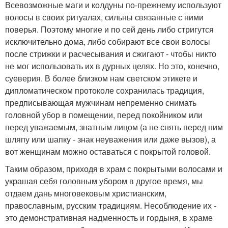
Всевозможные маги и колдуны по-прежнему используют
волосы в своих ритуалах, сильны связанные с ними
поверья. Поэтому многие и по сей день либо стригутся
исключительно дома, либо собирают все свои волосы
после стрижки и расчесывания и сжигают - чтобы никто
не мог использовать их в дурных целях. Но это, конечно,
суеверия. В более близком нам светском этикете и
дипломатическом протоколе сохранилась традиция,
предписывающая мужчинам непременно снимать
головной убор в помещении, перед покойником или
перед уважаемым, знатным лицом (а не снять перед ним
шляпу или шапку - знак неуважения или даже вызов), а
вот женщинам можно оставаться с покрытой головой.
Таким образом, приходя в храм с покрытыми волосами и
украшая себя головным убором в другое время, мы
отдаем дань многовековым христианским,
православным, русским традициям. Несоблюдение их -
это демонстративная надменность и гордыня, в храме